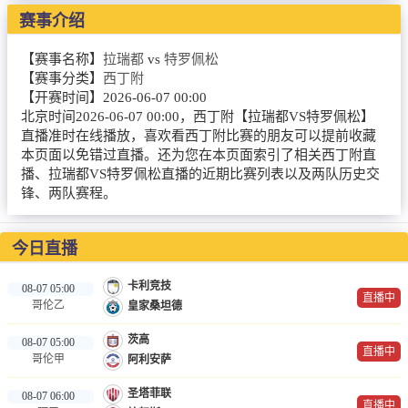
赛事介绍
篮球直播
NBA
【赛事名称】
拉瑞都
vs
特罗佩松
【赛事分类】
西丁附
CBA
【开赛时间】
2026-06-07 00:00
北京时间2026-06-07 00:00，西丁附【拉瑞都VS特罗佩松】
英超录像
直播准时在线播放，喜欢看西丁附比赛的朋友可以提前收藏
本页面以免错过直播。还为您在本页面索引了相关西丁附直
播、拉瑞都VS特罗佩松直播的近期比赛列表以及两队历史交
英超资讯
锋、两队赛程。
体育词条
今日直播
卡利竞技
08-07 05:00
直播中
哥伦乙
皇家桑坦德
茨高
08-07 05:00
直播中
哥伦甲
阿利安萨
圣塔菲联
08-07 06:00
直播中