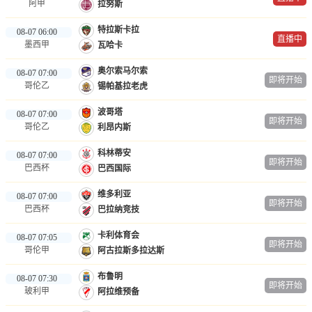
阿甲
拉努斯
特拉斯卡拉
08-07 06:00
直播中
墨西甲
瓦哈卡
奥尔索马尔索
08-07 07:00
即将开始
哥伦乙
锡帕基拉老虎
波哥塔
08-07 07:00
即将开始
哥伦乙
利昂内斯
科林蒂安
08-07 07:00
即将开始
巴西杯
巴西国际
维多利亚
08-07 07:00
即将开始
巴西杯
巴拉纳竞技
卡利体育会
08-07 07:05
即将开始
哥伦甲
阿古拉斯多拉达斯
布鲁明
08-07 07:30
即将开始
玻利甲
阿拉维预备