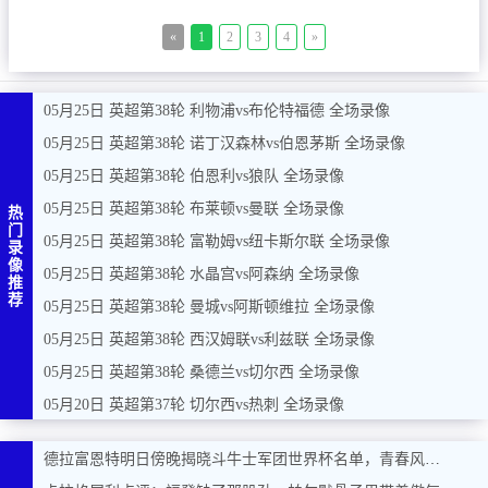
«
1
2
3
4
»
05月25日 英超第38轮 利物浦vs布伦特福德 全场录像
05月25日 英超第38轮 诺丁汉森林vs伯恩茅斯 全场录像
05月25日 英超第38轮 伯恩利vs狼队 全场录像
05月25日 英超第38轮 布莱顿vs曼联 全场录像
热
门
05月25日 英超第38轮 富勒姆vs纽卡斯尔联 全场录像
录
像
05月25日 英超第38轮 水晶宫vs阿森纳 全场录像
推
荐
05月25日 英超第38轮 曼城vs阿斯顿维拉 全场录像
05月25日 英超第38轮 西汉姆联vs利兹联 全场录像
05月25日 英超第38轮 桑德兰vs切尔西 全场录像
05月20日 英超第37轮 切尔西vs热刺 全场录像
德拉富恩特明日傍晚揭晓斗牛士军团世界杯名单，青春风暴能否席卷美加墨？