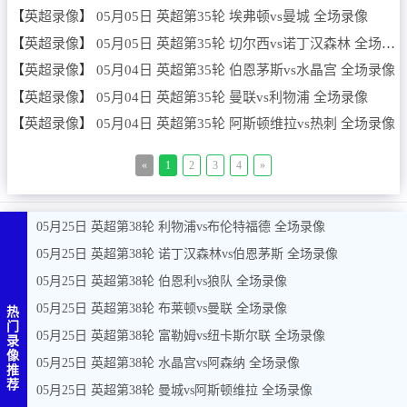
【
英超录像
】
05月05日 英超第35轮 埃弗顿vs曼城 全场录像
【
英超录像
】
05月05日 英超第35轮 切尔西vs诺丁汉森林 全场录像
【
英超录像
】
05月04日 英超第35轮 伯恩茅斯vs水晶宫 全场录像
【
英超录像
】
05月04日 英超第35轮 曼联vs利物浦 全场录像
【
英超录像
】
05月04日 英超第35轮 阿斯顿维拉vs热刺 全场录像
«
1
2
3
4
»
05月25日 英超第38轮 利物浦vs布伦特福德 全场录像
05月25日 英超第38轮 诺丁汉森林vs伯恩茅斯 全场录像
05月25日 英超第38轮 伯恩利vs狼队 全场录像
05月25日 英超第38轮 布莱顿vs曼联 全场录像
热
门
05月25日 英超第38轮 富勒姆vs纽卡斯尔联 全场录像
录
像
05月25日 英超第38轮 水晶宫vs阿森纳 全场录像
推
荐
05月25日 英超第38轮 曼城vs阿斯顿维拉 全场录像