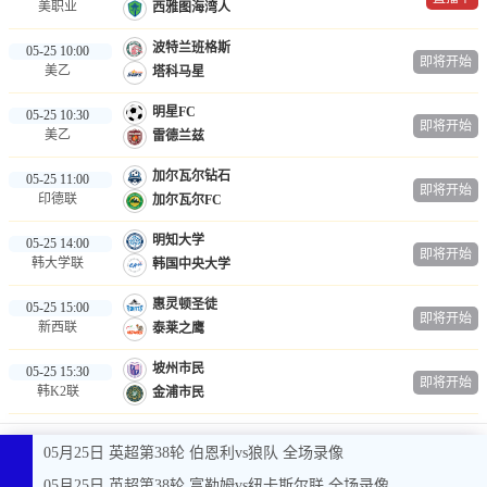
美职业
西雅图海湾人
波特兰班格斯
05-25 10:00
即将开始
美乙
塔科马星
明星FC
05-25 10:30
即将开始
美乙
雷德兰兹
加尔瓦尔钻石
05-25 11:00
即将开始
印德联
加尔瓦尔FC
明知大学
05-25 14:00
即将开始
韩大学联
韩国中央大学
惠灵顿圣徒
05-25 15:00
即将开始
新西联
泰莱之鹰
坡州市民
05-25 15:30
即将开始
韩K2联
金浦市民
05月25日 英超第38轮 伯恩利vs狼队 全场录像
05月25日 英超第38轮 富勒姆vs纽卡斯尔联 全场录像