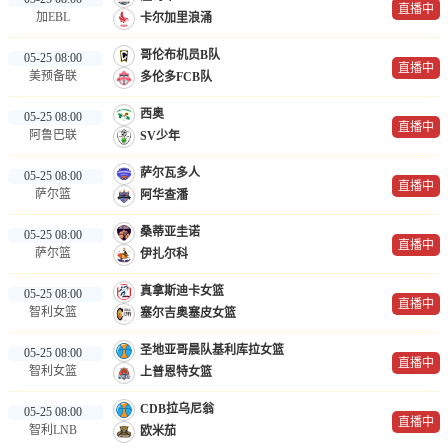
直播中
加EBL
卡尔加里浪涌
哥伦布机员B队
05-25 08:00
直播中
美预备联
多伦多FCB队
西奥
05-25 08:00
直播中
阿鲁巴联
SV少年
萨尔瓦多人
05-25 08:00
直播中
萨尔篮
阿华查潘
桑蒂亚圭诺
05-25 08:00
直播中
萨尔篮
伊扎尔科
真拿斯迪卡女篮
05-25 08:00
直播中
智利女篮
塞尔吉奥塞皮女篮
圣地亚哥晨队基利库拉女篮
05-25 08:00
直播中
智利女篮
上普恩特女篮
CDB拉乌尼翁
05-25 08:00
直播中
智利LNB
欧米茄