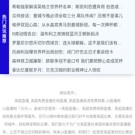
希勒独家解读英格兰世界杯名单：斯凯利恐遭弃用 伯恩或力压马奎尔入围
瓜帅放话：曼城今晚必须全取三分 离队传闻？压根不是事儿
热
门
格伊双冠心路：从水晶宫黑马到曼城新锐，每一次捧杯都是奇迹
资
讯
B席动情告白：温布利之夜铸就蓝月王朝新起点
推
荐
罗塞尼尔怒斥切尔西球员：连头球都躲，这不是我们该有的样子
托纳利自曝世界杯出局创伤：闭门疗伤五日才重返纽卡
森林铁卫威廉斯：欧联争冠不是口号 我们要把野心变成奖杯
泰比忆曼联岁月：贝克汉姆的职业精神让人惊叹
网站首页
|
英超直播_英超免费直播在线直播_英超直播高清免费观看-24直播网
24直播网『日月⭐』虔诚为您提供：⚡英超直播⚡️、英超免费视频直播、英超直播在
线观看无插件等服务。您可以随时随地通过我们的平台观看英超比赛，无需安装任
何插件，轻松畅享精彩比赛。我们致力于为广大英超爱好者提供最优质的直播服
务，让您不错过任何精彩瞬间。快来24直播网，和我们一起感受英超激烈的比赛现