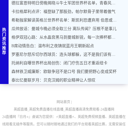
德拉富恩特明日傍晚揭晓斗牛士军团世界杯名单，青春风暴能否席卷美加墨？
卡拉格犀利点评：福登缺了那股劲，帕尔默骨子里带着傲气
希勒独家解读英格兰世界杯名单：斯凯利恐遭弃用 伯恩或力压马奎尔入围
瓜帅放话：曼城今晚必须全取三分 离队传闻？压根不是事儿
热
门
格伊双冠心路：从水晶宫黑马到曼城新锐，每一次捧杯都是奇迹
资
讯
B席动情告白：温布利之夜铸就蓝月王朝新起点
推
荐
罗塞尼尔怒斥切尔西球员：连头球都躲，这不是我们该有的样子
托纳利自曝世界杯出局创伤：闭门疗伤五日才重返纽卡
森林铁卫威廉斯：欧联争冠不是口号 我们要把野心变成奖杯
泰比忆曼联岁月：贝克汉姆的职业精神让人惊叹
网站首页
|
英超直播_英超免费直播在线直播_英超直播高清免费观看-24直播网
24直播网『日月⭐』虔诚为您提供：⚡英超直播⚡️、英超免费视频直播、英超直播在
线观看无插件等服务。您可以随时随地通过我们的平台观看英超比赛，无需安装任