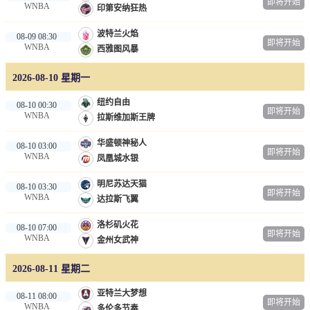
即将开始
WNBA
印第安纳狂热
篮球直播
波特兰火焰
08-09 08:30
即将开始
NBA
WNBA
西雅图风暴
CBA
2026-08-10 星期一
英超录像
纽约自由
08-10 00:30
即将开始
WNBA
拉斯维加斯王牌
英超资讯
华盛顿神秘人
08-10 03:00
即将开始
WNBA
凤凰城水银
体育词条
明尼苏达天猫
08-10 03:30
即将开始
WNBA
达拉斯飞翼
洛杉矶火花
08-10 07:00
即将开始
WNBA
金州女武神
2026-08-11 星期二
亚特兰大梦想
08-11 08:00
即将开始
WNBA
多伦多节奏