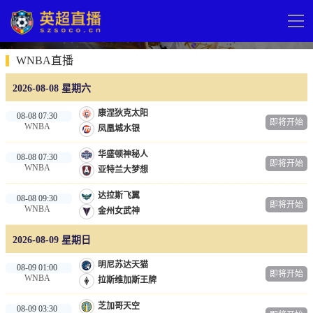
导
航
网站首页
WNBA直播
2026-08-08 星期六
英超直播
康涅狄克太阳
08-08 07:30
即将开始
足球直播
WNBA
凤凰城水银
英超
华盛顿神秘人
08-08 07:30
即将开始
WNBA
亚特兰大梦想
德甲
达拉斯飞翼
08-08 09:30
法甲
即将开始
WNBA
金州女武神
西甲
2026-08-09 星期日
意甲
明尼苏达天猫
08-09 01:00
即将开始
欧冠杯
WNBA
拉斯维加斯王牌
中超
芝加哥天空
08-09 03:30