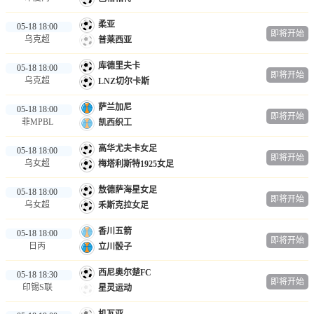
柔亚
05-18 18:00
即将开始
乌克超
普莱西亚
库德里夫卡
05-18 18:00
即将开始
乌克超
LNZ切尔卡斯
萨兰加尼
05-18 18:00
即将开始
菲MPBL
凯西织工
高华尤夫卡女足
05-18 18:00
即将开始
乌女超
梅塔利斯特1925女足
敖德萨海星女足
05-18 18:00
即将开始
乌女超
禾斯克拉女足
香川五箭
05-18 18:00
即将开始
日丙
立川骰子
西尼奥尔楚FC
05-18 18:30
即将开始
印锡S联
星灵运动