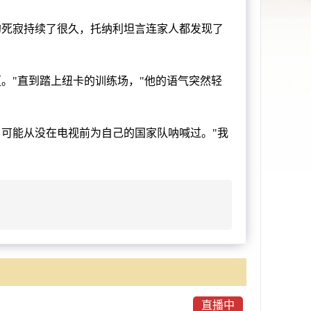
死寂持续了很久，托纳利坦言连家人都发现了
"直到踏上纽卡的训练场，"他的语气突然轻
可能从没在电视前为自己的国家队呐喊过。"我
直播中