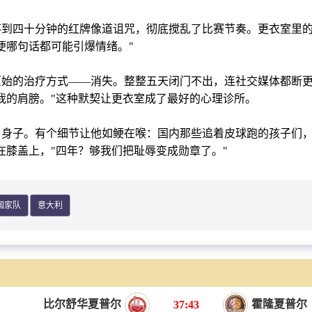
四十分钟的红牌像道诅咒，彻底搅乱了比赛节奏。更衣室里的
便哪句话都可能引爆情绪。"
的治疗方式——消失。整整五天闭门不出，连社交媒体都断更。
我的肩膀。"这种默契让更衣室成了最好的心理诊所。
子。有个细节让他如鲠在喉：国内那些追着皮球跑的孩子们，
在膝盖上，"四年？够我们把耻辱变成勋章了。"
国家队
意大利
比尔舒华夏普尔
霍隆夏普尔
37:43