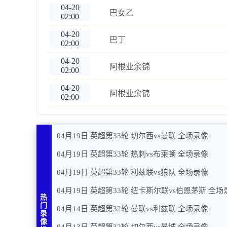
04-20
巴女乙
02:00
04-20
巴丁
02:00
04-20
阿根业余锦
02:00
04-20
阿根业余锦
02:00
04月19日 英超第33轮 切尔西vs曼联 全场录像
04月19日 英超第33轮 热刺vs布莱顿 全场录像
04月19日 英超第33轮 利兹联vs狼队 全场录像
04月19日 英超第33轮 纽卡斯尔联vs伯恩茅斯 全场
热
门
04月14日 英超第32轮 曼联vs利兹联 全场录像
录
像