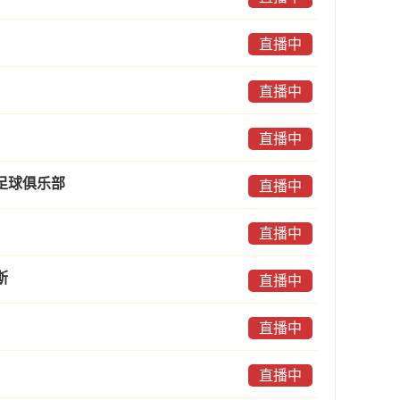
直播中
直播中
直播中
足球俱乐部
直播中
直播中
斯
直播中
直播中
直播中