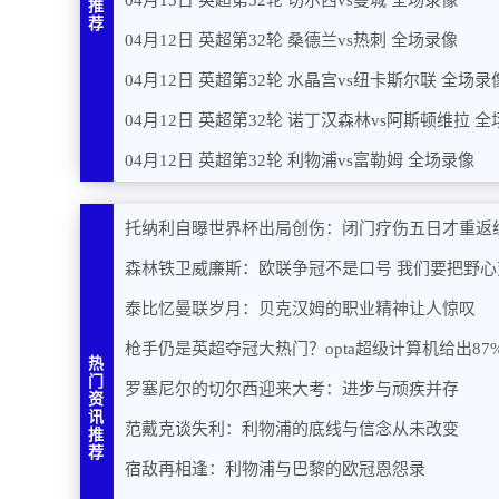
04月13日 英超第32轮 切尔西vs曼城 全场录像
推
荐
04月12日 英超第32轮 桑德兰vs热刺 全场录像
04月12日 英超第32轮 水晶宫vs纽卡斯尔联 全场录
04月12日 英超第32轮 诺丁汉森林vs阿斯顿维拉 
04月12日 英超第32轮 利物浦vs富勒姆 全场录像
托纳利自曝世界杯出局创伤：闭门疗伤五日才重返
森林铁卫威廉斯：欧联争冠不是口号 我们要把野心
泰比忆曼联岁月：贝克汉姆的职业精神让人惊叹
枪手仍是英超夺冠大热门？opta超级计算机给出87
热
门
罗塞尼尔的切尔西迎来大考：进步与顽疾并存
资
讯
范戴克谈失利：利物浦的底线与信念从未改变
推
荐
宿敌再相逢：利物浦与巴黎的欧冠恩怨录