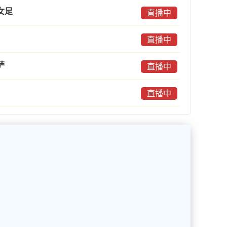
女足
直播中
直播中
萨
直播中
直播中