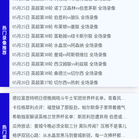
05月25日 英超第38轮 诺丁汉森林vs伯恩茅斯 全场录像
05月25日 英超第38轮 伯恩利vs狼队 全场录像
05月25日 英超第38轮 布莱顿vs曼联 全场录像
热
门
05月25日 英超第38轮 富勒姆vs纽卡斯尔联 全场录像
录
像
05月25日 英超第38轮 水晶宫vs阿森纳 全场录像
推
荐
05月25日 英超第38轮 曼城vs阿斯顿维拉 全场录像
05月25日 英超第38轮 西汉姆联vs利兹联 全场录像
05月25日 英超第38轮 桑德兰vs切尔西 全场录像
05月20日 英超第37轮 切尔西vs热刺 全场录像
德拉富恩特明日傍晚揭晓斗牛士军团世界杯名单，青春风暴能否席卷美加墨？
卡拉格犀利点评：福登缺了那股劲，帕尔默骨子里带着傲气
希勒独家解读英格兰世界杯名单：斯凯利恐遭弃用 伯恩或力压马奎尔入围
瓜帅放话：曼城今晚必须全取三分 离队传闻？压根不是事儿
热
门
格伊双冠心路：从水晶宫黑马到曼城新锐，每一次捧杯都是奇迹
资