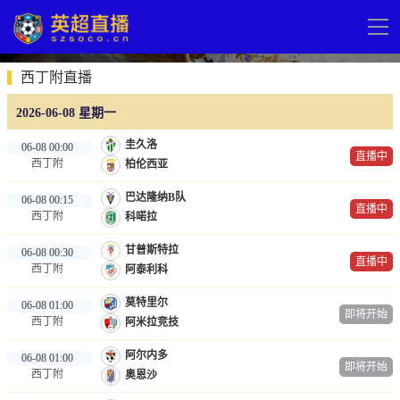
导
航
网站首页
西丁附直播
2026-06-08 星期一
英超直播
圭久洛
06-08 00:00
直播中
足球直播
西丁附
柏伦西亚
英超
巴达隆纳B队
06-08 00:15
直播中
西丁附
科喏拉
德甲
甘普斯特拉
06-08 00:30
法甲
直播中
西丁附
阿泰利科
西甲
莫特里尔
06-08 01:00
即将开始
意甲
西丁附
阿米拉竞技
欧冠杯
阿尔内多
06-08 01:00
即将开始
西丁附
奥恩沙
中超