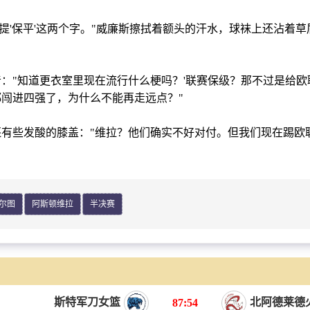
提'保平'这两个字。"威廉斯擦拭着额头的汗水，球袜上还沾着草
知道更衣室里现在流行什么梗吗？'联赛保级？那不过是给欧联
闯进四强了，为什么不能再走远点？"
些发酸的膝盖："维拉？他们确实不好对付。但我们现在踢欧
尔图
阿斯顿维拉
半决赛
斯特军刀女篮
北阿德莱德
87:54