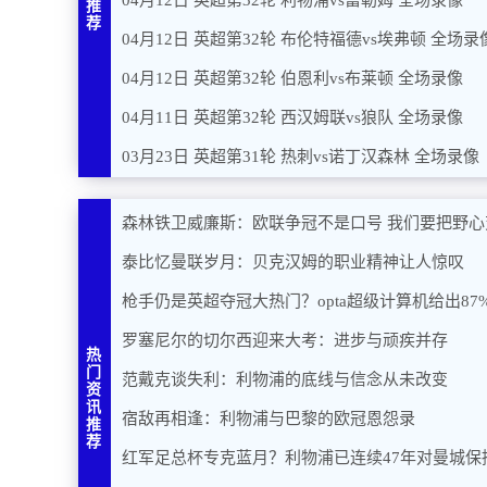
04月12日 英超第32轮 利物浦vs富勒姆 全场录像
推
荐
04月12日 英超第32轮 布伦特福德vs埃弗顿 全场录
04月12日 英超第32轮 伯恩利vs布莱顿 全场录像
04月11日 英超第32轮 西汉姆联vs狼队 全场录像
03月23日 英超第31轮 热刺vs诺丁汉森林 全场录像
森林铁卫威廉斯：欧联争冠不是口号 我们要把野心
泰比忆曼联岁月：贝克汉姆的职业精神让人惊叹
枪手仍是英超夺冠大热门？opta超级计算机给出87
罗塞尼尔的切尔西迎来大考：进步与顽疾并存
热
门
范戴克谈失利：利物浦的底线与信念从未改变
资
讯
宿敌再相逢：利物浦与巴黎的欧冠恩怨录
推
荐
红军足总杯专克蓝月？利物浦已连续47年对曼城保