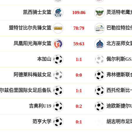
凯西骑士女篮
灵活特老鹰
109:86
盟特甘比尔先锋女篮
巴勒拉特拉
78:79
凤凰阳光海岸女篮
北方巫师女
59:63
本加山
佩尔利斯GS
1:1
阿德莱科梅兹女足
弗林德斯联
0:0
尔兹伯里国际女足后备队
西托伦斯比
1:1
吉奥利U19
迪欧斯捷尔U
0:2
范亨大学
胡志明市足
0:1