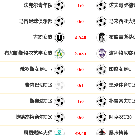
法克尔青年队
诺夫哥罗德
1:0
马昌足球俱乐部
马来西亚大
0:0
古积女篮
布库雷斯蒂
42:40
布加勒斯特农艺学女篮
波利特尼察
55:35
俄罗斯女足U17
印度女足U1
0:0
费内巴切U19
里泽体育U1
0:1
斯崔达U19
扑雷索夫U1
1:0
博德杰梅奈尔U20
阿克农U20
0:0
凤凰燃料大师
黑水精英
49:40