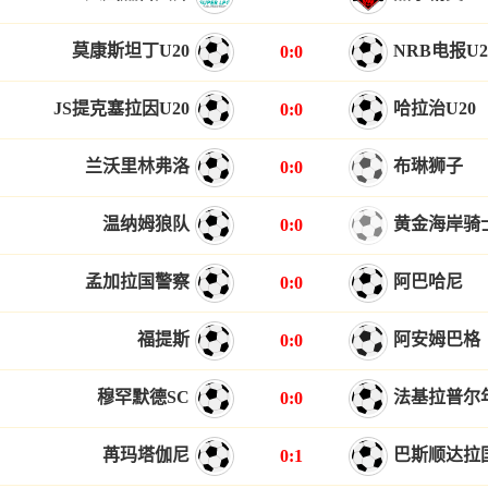
莫康斯坦丁U20
NRB电报U2
0:0
JS提克塞拉因U20
哈拉治U20
0:0
兰沃里林弗洛
布琳狮子
0:0
温纳姆狼队
黄金海岸骑
0:0
孟加拉国警察
阿巴哈尼
0:0
福提斯
阿安姆巴格
0:0
穆罕默德SC
法基拉普尔
0:0
苒玛塔伽尼
巴斯顺达拉
0:1