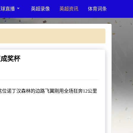
篮球直播
英超录像
英超资讯
体育词条
变成奖杯
位诺丁汉森林的边路飞翼刚用全场狂奔12公里