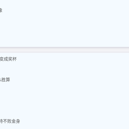
像
变成奖杯
%胜算
持不败金身