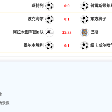
班特列
普雷斯顿莱
0:0
波克海尔
东方狮子
0:1
阿拉木图军团B队
巴斯
25:33
墨尔本胜利
纽卡斯尔喷
0:1
像
全场录像