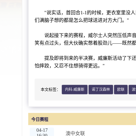
"说实话，首回合1-1的时候，更衣室里没人
们满脑子想的都是怎么把球送进对方大门。"
说起接下来的赛程，威尔士人突然压低声音："
笑有点过头，但大伙确实憋着股劲儿——既然都
提及即将到来的半决赛，威廉斯活动了下还有
怕摔跤，又忍不住想骑得更远。"
本文标签：
内科-威廉斯
诺丁汉森林
欧联
波
今日赛程
04-17
澳中女联
16:30