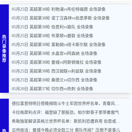
篮球直播
05月25日 英超第38轮 利物浦vs布伦特福德 全场录像
05月25日 英超第38轮 诺丁汉森林vs伯恩茅斯 全场录像
NBA
05月25日 英超第38轮 伯恩利vs狼队 全场录像
CBA
05月25日 英超第38轮 布莱顿vs曼联 全场录像
热
门
英超录像
05月25日 英超第38轮 富勒姆vs纽卡斯尔联 全场录像
录
像
05月25日 英超第38轮 水晶宫vs阿森纳 全场录像
推
英超资讯
荐
05月25日 英超第38轮 曼城vs阿斯顿维拉 全场录像
体育词条
05月25日 英超第38轮 西汉姆联vs利兹联 全场录像
05月25日 英超第38轮 桑德兰vs切尔西 全场录像
05月20日 英超第37轮 切尔西vs热刺 全场录像
德拉富恩特明日傍晚揭晓斗牛士军团世界杯名单，青春风暴能否席卷美加墨？
卡拉格犀利点评：福登缺了那股劲，帕尔默骨子里带着傲气
希勒独家解读英格兰世界杯名单：斯凯利恐遭弃用 伯恩或力压马奎尔入围
瓜帅放话：曼城今晚必须全取三分 离队传闻？压根不是事儿
热