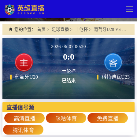
导
航
网站首页
您的位置：
首页
>
足球直播
>
土伦杯
>
葡萄牙U20 VS 科特迪瓦U23
英超直播
2026-06-07 00:30
足球直播
0:0
英超
土伦杯
德甲
葡萄牙U20
科特迪瓦U23
已结束
法甲
西甲
直播信号源
意甲
高清直播
咪咕体育
免费直播
欧冠杯
腾讯体育
中超