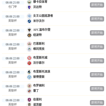
穆卡拉体育
08-06 21:00
即将开始
也门甲
沃达特
女王公园巡游者
08-06 21:00
即将开始
英联杯
米尔沃尔
AFC温布尔登
08-06 22:00
即将开始
英联杯
纽波特
巴恩斯利
08-06 22:00
即将开始
英联杯
维冈竞技
布里斯托城
08-06 22:00
即将开始
英联杯
沃尔索尔
布里斯托流浪
08-06 22:00
即将开始
英联杯
彼得堡联
布罗姆利
08-06 22:00
即将开始
英联杯
雷丁
伯恩利
08-06 22:00
即将开始
英联杯
诺茨郡