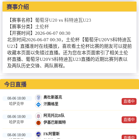
赛事介绍
篮球直播
NBA
【赛事名称】
葡萄牙U20
vs
科特迪瓦U23
【赛事分类】
土伦杯
CBA
【开赛时间】
2026-06-07 00:30
北京时间2026-06-07 00:30，土伦杯【葡萄牙U20VS科特迪瓦
英超录像
U23】直播准时在线播放，喜欢看土伦杯比赛的朋友可以提前
收藏本页面以免错过直播。还为您在本页面索引了相关土伦
杯直播、葡萄牙U20VS科特迪瓦U23直播的近期比赛列表以
英超资讯
及两队历史交锋、两队赛程。
体育词条
今日直播
奥杜斯基克
08-06 18:00
直播中
哈萨克甲
汗腾格里
阿克托比B队
08-06 18:00
直播中
哈萨克甲
伊基巴斯图特
FK阿雷斯
08-06 18:00
直播中