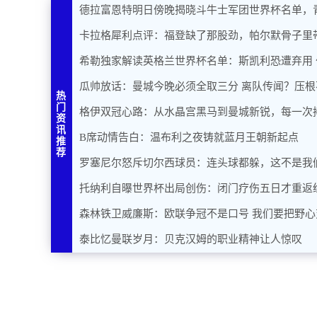
德拉富恩特明日傍晚揭晓斗牛士军团世界杯名单，
卡拉格犀利点评：福登缺了那股劲，帕尔默骨子里
希勒独家解读英格兰世界杯名单：斯凯利恐遭弃用
瓜帅放话：曼城今晚必须全取三分 离队传闻？压根
热
门
格伊双冠心路：从水晶宫黑马到曼城新锐，每一次
资
讯
B席动情告白：温布利之夜铸就蓝月王朝新起点
推
荐
罗塞尼尔怒斥切尔西球员：连头球都躲，这不是我
托纳利自曝世界杯出局创伤：闭门疗伤五日才重返
森林铁卫威廉斯：欧联争冠不是口号 我们要把野心
泰比忆曼联岁月：贝克汉姆的职业精神让人惊叹