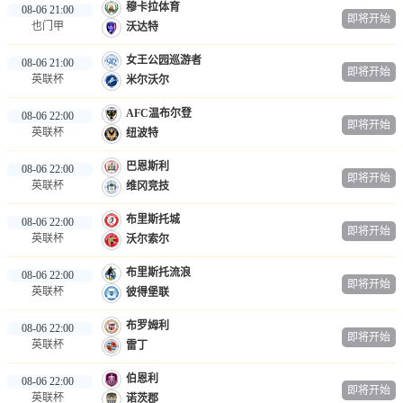
穆卡拉体育
08-06 21:00
即将开始
也门甲
沃达特
女王公园巡游者
08-06 21:00
即将开始
英联杯
米尔沃尔
AFC温布尔登
08-06 22:00
即将开始
英联杯
纽波特
巴恩斯利
08-06 22:00
即将开始
英联杯
维冈竞技
布里斯托城
08-06 22:00
即将开始
英联杯
沃尔索尔
布里斯托流浪
08-06 22:00
即将开始
英联杯
彼得堡联
布罗姆利
08-06 22:00
即将开始
英联杯
雷丁
伯恩利
08-06 22:00
即将开始
英联杯
诺茨郡