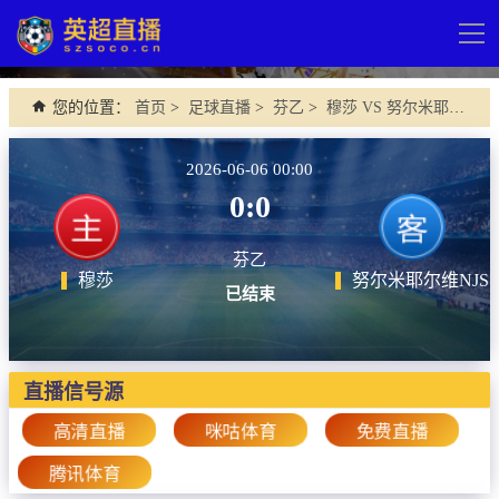
导
航
网站首页
您的位置：
首页
>
足球直播
>
芬乙
>
穆莎 VS 努尔米耶尔维NJS
英超直播
2026-06-06 00:00
足球直播
0:0
英超
芬乙
德甲
穆莎
努尔米耶尔维NJS
已结束
法甲
西甲
直播信号源
意甲
高清直播
咪咕体育
免费直播
欧冠杯
腾讯体育
中超