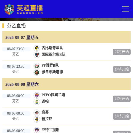
导
航
网站首页
芬乙直播
2026-08-07 星期五
英超直播
古比斯青年队
08-07 23:30
即将开始
足球直播
芬乙
国际图尔库B队
英超
FF雅罗B队
08-07 23:30
即将开始
芬乙
雅各布斯塔德
德甲
2026-08-08 星期六
法甲
PEPO拉宾兰塔
西甲
08-08 00:00
即将开始
芬乙
迈帕
意甲
奇芬
08-08 00:00
即将开始
欧冠杯
芬乙
普拉尼
中超
亚特兰提斯
08-08 00:00