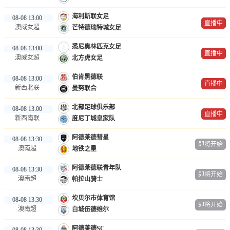
海利斯联女足
08-08 13:00
直播中
澳威女超
芒特德瑞特城女足
悉尼奥林匹克女足
08-08 13:00
直播中
澳威女超
北方虎女足
伯肯黑德联
08-08 13:00
直播中
新西北联
曼努联合
北部足球俱乐部
08-08 13:00
直播中
新西南联
度尼丁城皇家队
阿德莱德彗星
08-08 13:30
即将开始
澳南超
地铁之星
阿德莱德联青年队
08-08 13:30
即将开始
澳南超
帕拉山骑士
坎贝尔市体育馆
08-08 13:30
即将开始
澳南超
白城伍德维尔
阿德莱德SC
08-08 13:30