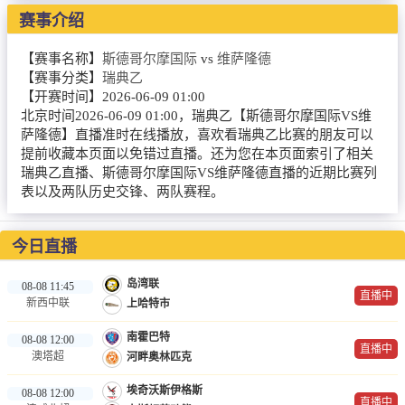
赛事介绍
篮球直播
NBA
【赛事名称】
斯德哥尔摩国际
vs
维萨隆德
【赛事分类】
瑞典乙
CBA
【开赛时间】
2026-06-09 01:00
北京时间2026-06-09 01:00，瑞典乙【斯德哥尔摩国际VS维
英超录像
萨隆德】直播准时在线播放，喜欢看瑞典乙比赛的朋友可以
提前收藏本页面以免错过直播。还为您在本页面索引了相关
瑞典乙直播、斯德哥尔摩国际VS维萨隆德直播的近期比赛列
英超资讯
表以及两队历史交锋、两队赛程。
体育词条
今日直播
岛湾联
08-08 11:45
直播中
新西中联
上哈特市
南霍巴特
08-08 12:00
直播中
澳塔超
河畔奥林匹克
埃奇沃斯伊格斯
08-08 12:00
直播中