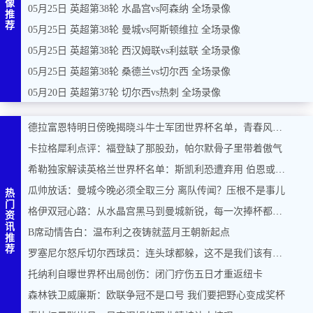
像
05月25日 英超第38轮 水晶宫vs阿森纳 全场录像
推
荐
05月25日 英超第38轮 曼城vs阿斯顿维拉 全场录像
05月25日 英超第38轮 西汉姆联vs利兹联 全场录像
05月25日 英超第38轮 桑德兰vs切尔西 全场录像
05月20日 英超第37轮 切尔西vs热刺 全场录像
德拉富恩特明日傍晚揭晓斗牛士军团世界杯名单，青春风暴能否席卷美加墨？
卡拉格犀利点评：福登缺了那股劲，帕尔默骨子里带着傲气
希勒独家解读英格兰世界杯名单：斯凯利恐遭弃用 伯恩或力压马奎尔入围
瓜帅放话：曼城今晚必须全取三分 离队传闻？压根不是事儿
热
门
格伊双冠心路：从水晶宫黑马到曼城新锐，每一次捧杯都是奇迹
资
讯
B席动情告白：温布利之夜铸就蓝月王朝新起点
推
荐
罗塞尼尔怒斥切尔西球员：连头球都躲，这不是我们该有的样子
托纳利自曝世界杯出局创伤：闭门疗伤五日才重返纽卡
森林铁卫威廉斯：欧联争冠不是口号 我们要把野心变成奖杯