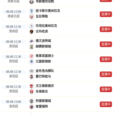
澳威北超
韦斯顿劳动熊
纽卡斯尔奥林匹克
08-08 12:00
直播中
澳威北超
瓦伦蒂勒
坎培拉奥林匹克
08-08 12:30
直播中
澳首超
古玛老虎
德文波特城
08-08 12:30
直播中
澳塔超
朗赛斯顿城
格莱诺基骑士
08-08 12:30
直播中
澳塔超
兰瑟斯顿联
金布洛治狮队
08-08 12:30
直播中
澳塔超
霍巴特斑马
尤立维斯图尼
08-08 12:30
直播中
澳塔超
东南联合
阿德莱德城
08-08 13:00
直播中
澳南超
普雷福特