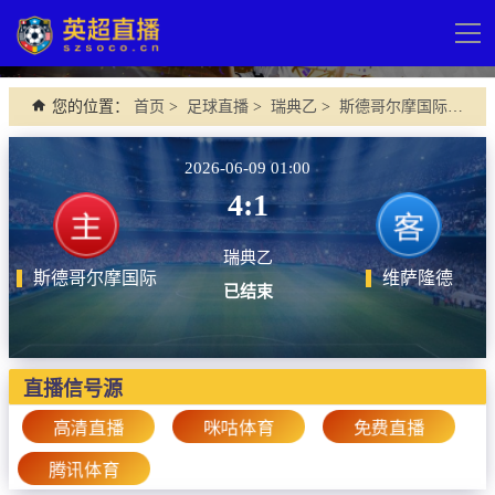
导
航
网站首页
您的位置：
首页
>
足球直播
>
瑞典乙
>
斯德哥尔摩国际 VS 维萨隆德
英超直播
2026-06-09 01:00
足球直播
4:1
英超
瑞典乙
德甲
斯德哥尔摩国际
维萨隆德
已结束
法甲
西甲
直播信号源
意甲
高清直播
咪咕体育
免费直播
欧冠杯
腾讯体育
中超