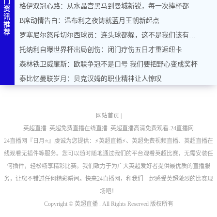
门
格伊双冠心路：从水晶宫黑马到曼城新锐，每一次捧杯都是奇迹
资
讯
B席动情告白：温布利之夜铸就蓝月王朝新起点
推
荐
罗塞尼尔怒斥切尔西球员：连头球都躲，这不是我们该有的样子
托纳利自曝世界杯出局创伤：闭门疗伤五日才重返纽卡
森林铁卫威廉斯：欧联争冠不是口号 我们要把野心变成奖杯
泰比忆曼联岁月：贝克汉姆的职业精神让人惊叹
网站首页
|
英超直播_英超免费直播在线直播_英超直播高清免费观看-24直播网
24直播网『日月⭐』虔诚为您提供：⚡英超直播⚡️、英超免费视频直播、英超直播在
线观看无插件等服务。您可以随时随地通过我们的平台观看英超比赛，无需安装任
何插件，轻松畅享精彩比赛。我们致力于为广大英超爱好者提供最优质的直播服
务，让您不错过任何精彩瞬间。快来24直播网，和我们一起感受英超激烈的比赛现
场吧！
Copyright ©
英超直播 . All Rights Reserved 版权所有