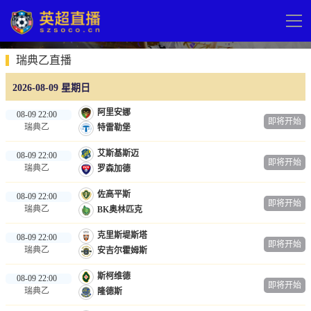
导
航
网站首页
瑞典乙直播
2026-08-09 星期日
英超直播
阿里安娜
08-09 22:00
即将开始
足球直播
瑞典乙
特雷勒堡
英超
艾斯基斯迈
08-09 22:00
即将开始
瑞典乙
罗森加德
德甲
佐高平斯
08-09 22:00
法甲
即将开始
瑞典乙
BK奥林匹克
西甲
克里斯堤斯塔
08-09 22:00
即将开始
意甲
瑞典乙
安吉尔霍姆斯
欧冠杯
斯柯维德
08-09 22:00
即将开始
瑞典乙
隆德斯
中超