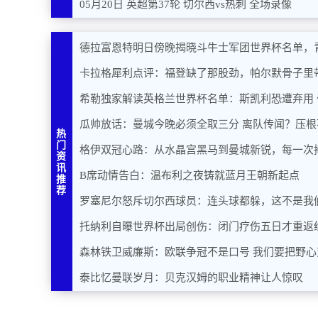
05月20日 英超第37轮 切尔西vs热刺 全场录像
德拉富恩特明日傍晚揭晓斗牛士军团世界杯名单，
卡拉格犀利点评：福登缺了那股劲，帕尔默骨子里
希勒独家解读英格兰世界杯名单：斯凯利恐遭弃用
瓜帅放话：曼城今晚必须全取三分 离队传闻？压根
热
门
格伊双冠心路：从水晶宫黑马到曼城新锐，每一次
资
讯
B席动情告白：温布利之夜铸就蓝月王朝新起点
推
荐
罗塞尼尔怒斥切尔西球员：连头球都躲，这不是我
托纳利自曝世界杯出局创伤：闭门疗伤五日才重返
森林铁卫威廉斯：欧联争冠不是口号 我们要把野心
泰比忆曼联岁月：贝克汉姆的职业精神让人惊叹