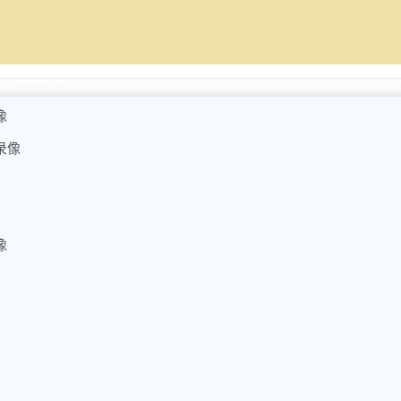
像
录像
像