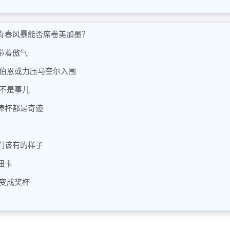
青春风暴能否席卷美加墨？
带着傲气
 伯恩或力压马奎尔入围
不是事儿
捧杯都是奇迹
们该有的样子
纽卡
变成奖杯