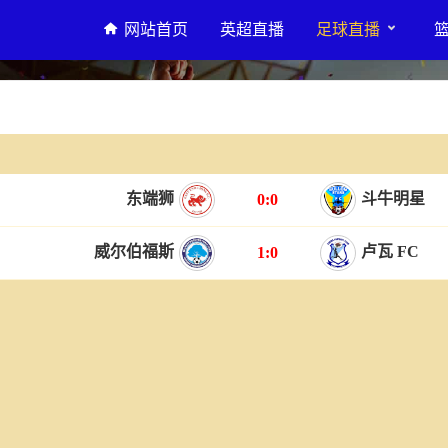
网站首页
英超直播
足球直播
东端狮
斗牛明星
0:0
威尔伯福斯
卢瓦 FC
1:0