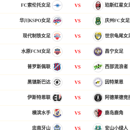
FC索伦托女足
珀斯红星女
VS
华川KSPO女足
庆州FC女足
VS
现代制铁女足
世宗龟尾女
VS
水原FCM女足
昌宁女足
VS
普罗斯佩联
西部流浪者
VS
黑镇斯巴达
因特莱恩
VS
伊斯特恩联
阿德莱德竞
VS
横滨水手
鹿岛鹿角
VS
忠南牙山
安山小绿人
VS