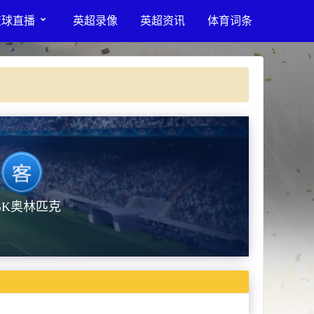
篮球直播
英超录像
英超资讯
体育词条
BK奥林匹克