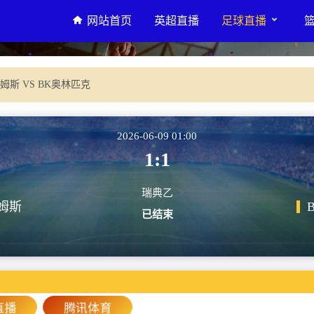
网站首页
英超直播
足球直播
姆斯 VS BK奥林匹克
2026-06-09 01:00
1:1
瑞典乙
姆斯
已结束
直播
腾讯体育