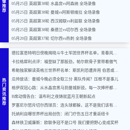
像
05月25日 英超第38轮 水晶宫vs阿森纳 全场录像
推
荐
05月25日 英超第38轮 曼城vs阿斯顿维拉 全场录像
05月25日 英超第38轮 西汉姆联vs利兹联 全场录像
05月25日 英超第38轮 桑德兰vs切尔西 全场录像
05月20日 英超第37轮 切尔西vs热刺 全场录像
德拉富恩特明日傍晚揭晓斗牛士军团世界杯名单，青春风暴能否席卷美加墨？
卡拉格犀利点评：福登缺了那股劲，帕尔默骨子里带着傲气
希勒独家解读英格兰世界杯名单：斯凯利恐遭弃用 伯恩或力压马奎尔入围
瓜帅放话：曼城今晚必须全取三分 离队传闻？压根不是事儿
热
门
格伊双冠心路：从水晶宫黑马到曼城新锐，每一次捧杯都是奇迹
资
讯
B席动情告白：温布利之夜铸就蓝月王朝新起点
推
荐
罗塞尼尔怒斥切尔西球员：连头球都躲，这不是我们该有的样子
托纳利自曝世界杯出局创伤：闭门疗伤五日才重返纽卡
森林铁卫威廉斯：欧联争冠不是口号 我们要把野心变成奖杯