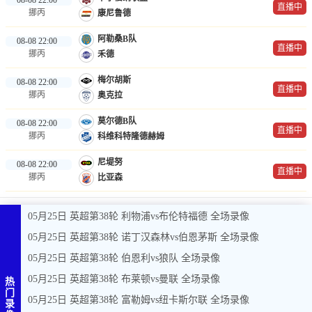
直播中
挪丙
康尼鲁德
阿勒桑B队
08-08 22:00
直播中
挪丙
禾德
梅尔胡斯
08-08 22:00
直播中
挪丙
奥克拉
莫尔德B队
08-08 22:00
直播中
挪丙
科维科特隆德赫姆
尼堤努
08-08 22:00
直播中
挪丙
比亚森
05月25日 英超第38轮 利物浦vs布伦特福德 全场录像
05月25日 英超第38轮 诺丁汉森林vs伯恩茅斯 全场录像
05月25日 英超第38轮 伯恩利vs狼队 全场录像
05月25日 英超第38轮 布莱顿vs曼联 全场录像
热
门
05月25日 英超第38轮 富勒姆vs纽卡斯尔联 全场录像
录