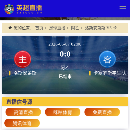
导
航
网站首页
您的位置：
首页
>
足球直播
>
阿乙
>
洛斯安第斯 VS 卡塞罗斯学生队
英超直播
2026-06-07 02:00
足球直播
0:0
英超
阿乙
德甲
洛斯安第斯
卡塞罗斯学生队
已结束
法甲
西甲
直播信号源
意甲
高清直播
咪咕体育
免费直播
欧冠杯
腾讯体育
中超