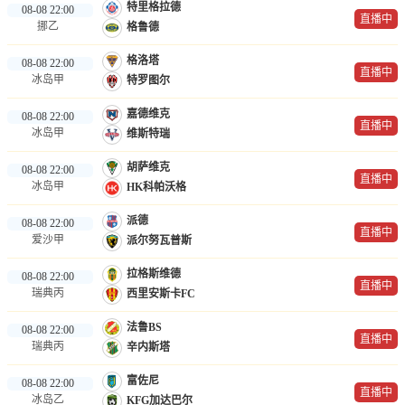
特里格拉德
08-08 22:00
直播中
挪乙
格鲁德
格洛塔
08-08 22:00
直播中
冰岛甲
特罗图尔
嘉德维克
08-08 22:00
直播中
冰岛甲
维斯特瑞
胡萨维克
08-08 22:00
直播中
冰岛甲
HK科帕沃格
派德
08-08 22:00
直播中
爱沙甲
派尔努瓦普斯
拉格斯维德
08-08 22:00
直播中
瑞典丙
西里安斯卡FC
法鲁BS
08-08 22:00
直播中
瑞典丙
辛内斯塔
富佐尼
08-08 22:00
直播中
冰岛乙
KFG加达巴尔