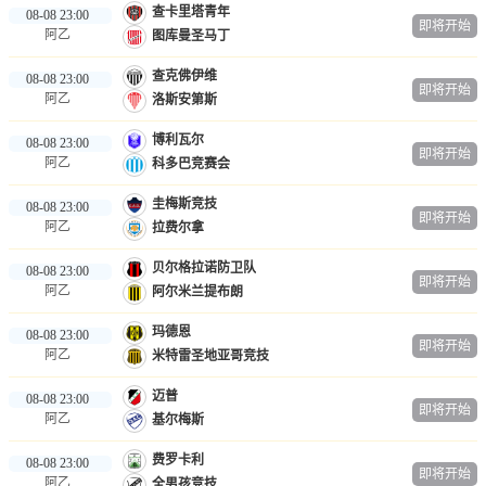
查卡里塔青年
08-08 23:00
即将开始
篮球直播
阿乙
图库曼圣马丁
NBA
查克佛伊维
08-08 23:00
即将开始
阿乙
洛斯安第斯
CBA
博利瓦尔
08-08 23:00
即将开始
英超录像
阿乙
科多巴竞赛会
圭梅斯竞技
08-08 23:00
英超资讯
即将开始
阿乙
拉费尔拿
体育词条
贝尔格拉诺防卫队
08-08 23:00
即将开始
阿乙
阿尔米兰提布朗
玛德恩
08-08 23:00
即将开始
阿乙
米特雷圣地亚哥竞技
迈普
08-08 23:00
即将开始
阿乙
基尔梅斯
费罗卡利
08-08 23:00
即将开始
阿乙
全男孩竞技