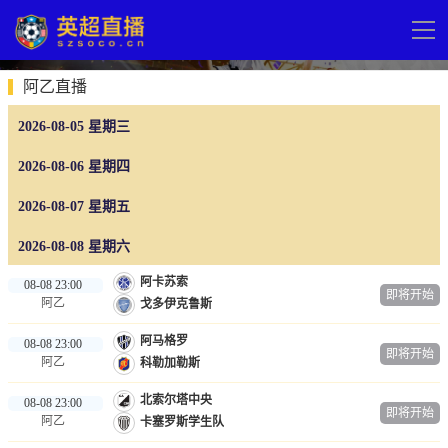
导
航
网站首页
阿乙直播
2026-08-05 星期三
英超直播
2026-08-06 星期四
足球直播
2026-08-07 星期五
英超
2026-08-08 星期六
德甲
阿卡苏索
08-08 23:00
法甲
即将开始
阿乙
戈多伊克鲁斯
西甲
阿马格罗
08-08 23:00
即将开始
意甲
阿乙
科勒加勒斯
欧冠杯
北索尔塔中央
08-08 23:00
即将开始
阿乙
卡塞罗斯学生队
中超