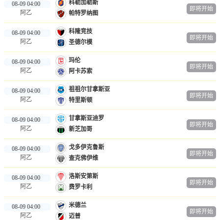
科勒加勒斯
08-09 04:00
即将开始
阿乙
帕特罗纳图
科隆竞技
08-09 04:00
即将开始
阿乙
圣德尔模
玛伦
08-09 04:00
即将开始
阿乙
阿卡苏索
祖祖尔甘拿斯亚
08-09 04:00
即将开始
阿乙
特里斯顿
甘拿斯亚迪罗
08-09 04:00
即将开始
阿乙
新芝加哥
戈多伊克鲁斯
08-09 04:00
即将开始
阿乙
查克佛伊维
洛斯安第斯
08-09 04:00
即将开始
阿乙
费罗卡利
米德兰
08-09 04:00
即将开始
阿乙
迈普