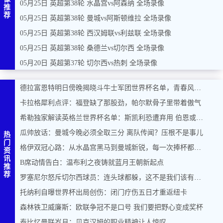
05月25日 英超第38轮 水晶宫vs阿森纳 全场录像
推
荐
05月25日 英超第38轮 曼城vs阿斯顿维拉 全场录像
05月25日 英超第38轮 西汉姆联vs利兹联 全场录像
05月25日 英超第38轮 桑德兰vs切尔西 全场录像
05月20日 英超第37轮 切尔西vs热刺 全场录像
德拉富恩特明日傍晚揭晓斗牛士军团世界杯名单，青春风暴能否席卷美加墨？
卡拉格犀利点评：福登缺了那股劲，帕尔默骨子里带着傲气
希勒独家解读英格兰世界杯名单：斯凯利恐遭弃用 伯恩或力压马奎尔入围
瓜帅放话：曼城今晚必须全取三分 离队传闻？压根不是事儿
热
门
格伊双冠心路：从水晶宫黑马到曼城新锐，每一次捧杯都是奇迹
资
讯
B席动情告白：温布利之夜铸就蓝月王朝新起点
推
荐
罗塞尼尔怒斥切尔西球员：连头球都躲，这不是我们该有的样子
托纳利自曝世界杯出局创伤：闭门疗伤五日才重返纽卡
森林铁卫威廉斯：欧联争冠不是口号 我们要把野心变成奖杯
泰比忆曼联岁月：贝克汉姆的职业精神让人惊叹