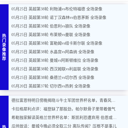
篮球直播
05月25日 英超第38轮 利物浦vs布伦特福德 全场录像
05月25日 英超第38轮 诺丁汉森林vs伯恩茅斯 全场录像
NBA
05月25日 英超第38轮 伯恩利vs狼队 全场录像
CBA
05月25日 英超第38轮 布莱顿vs曼联 全场录像
热
门
英超录像
05月25日 英超第38轮 富勒姆vs纽卡斯尔联 全场录像
录
像
05月25日 英超第38轮 水晶宫vs阿森纳 全场录像
推
英超资讯
荐
05月25日 英超第38轮 曼城vs阿斯顿维拉 全场录像
体育词条
05月25日 英超第38轮 西汉姆联vs利兹联 全场录像
05月25日 英超第38轮 桑德兰vs切尔西 全场录像
05月20日 英超第37轮 切尔西vs热刺 全场录像
德拉富恩特明日傍晚揭晓斗牛士军团世界杯名单，青春风暴能否席卷美加墨？
卡拉格犀利点评：福登缺了那股劲，帕尔默骨子里带着傲气
希勒独家解读英格兰世界杯名单：斯凯利恐遭弃用 伯恩或力压马奎尔入围
瓜帅放话：曼城今晚必须全取三分 离队传闻？压根不是事儿
热