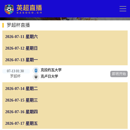
导
航
网站首页
罗超杯直播
2026-07-11 星期六
英超直播
2026-07-12 星期日
足球直播
2026-07-13 星期一
英超
克拉约瓦大学
07-13 01:30
德甲
即将开始
罗超杯
克卢日大学
法甲
2026-07-14 星期二
西甲
2026-07-15 星期三
意甲
2026-07-16 星期四
欧冠杯
2026-07-17 星期五
中超