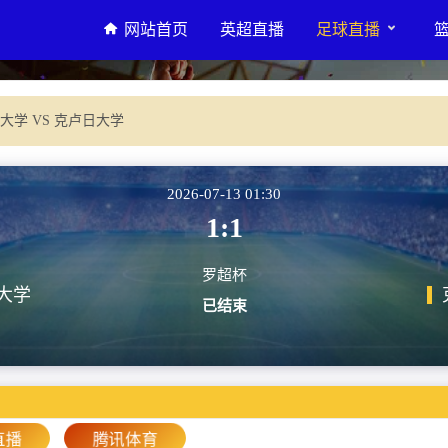
网站首页
英超直播
足球直播
大学 VS 克卢日大学
2026-07-13 01:30
1:1
罗超杯
大学
已结束
直播
腾讯体育