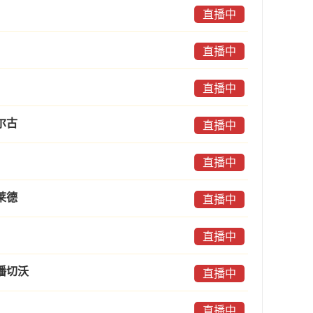
直播中
直播中
直播中
尔古
直播中
直播中
莱德
直播中
直播中
潘切沃
直播中
直播中