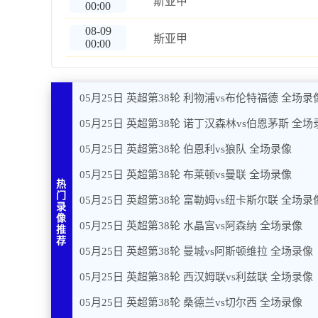
斯亚甲
00:00
08-09
斯亚甲
00:00
05月25日 英超第38轮 利物浦vs布伦特福德 全场录
05月25日 英超第38轮 诺丁汉森林vs伯恩茅斯 全场
05月25日 英超第38轮 伯恩利vs狼队 全场录像
05月25日 英超第38轮 布莱顿vs曼联 全场录像
热
门
05月25日 英超第38轮 富勒姆vs纽卡斯尔联 全场录
录
像
05月25日 英超第38轮 水晶宫vs阿森纳 全场录像
推
荐
05月25日 英超第38轮 曼城vs阿斯顿维拉 全场录像
05月25日 英超第38轮 西汉姆联vs利兹联 全场录像
05月25日 英超第38轮 桑德兰vs切尔西 全场录像