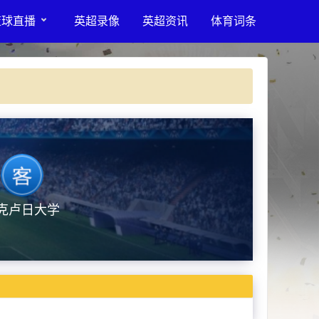
篮球直播
英超录像
英超资讯
体育词条
克卢日大学