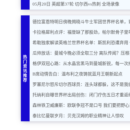
05月20日 英超第37轮 切尔西vs热刺 全场录像
德拉富恩特明日傍晚揭晓斗牛士军团世界杯名单，
卡拉格犀利点评：福登缺了那股劲，帕尔默骨子里
希勒独家解读英格兰世界杯名单：斯凯利恐遭弃用
瓜帅放话：曼城今晚必须全取三分 离队传闻？压根
热
门
格伊双冠心路：从水晶宫黑马到曼城新锐，每一次
资
讯
B席动情告白：温布利之夜铸就蓝月王朝新起点
推
荐
罗塞尼尔怒斥切尔西球员：连头球都躲，这不是我
托纳利自曝世界杯出局创伤：闭门疗伤五日才重返
森林铁卫威廉斯：欧联争冠不是口号 我们要把野心
泰比忆曼联岁月：贝克汉姆的职业精神让人惊叹