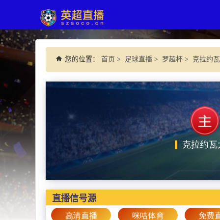
您的位置：
首页
>
足球直播
>
罗超杯
>
克拉约瓦
克拉约瓦
直播信号源
高清直播
咪咕体育
免费