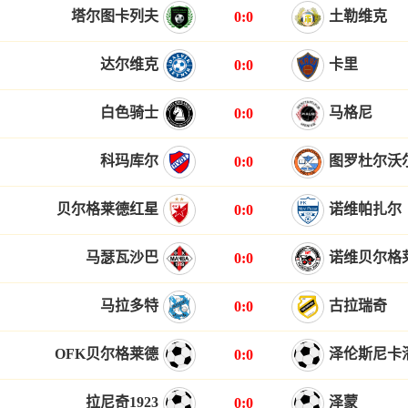
塔尔图卡列夫
土勒维克
0:0
达尔维克
卡里
0:0
白色骑士
马格尼
0:0
科玛库尔
图罗杜尔沃
0:0
贝尔格莱德红星
诺维帕扎尔
0:0
马瑟瓦沙巴
诺维贝尔格
0:0
马拉多特
古拉瑞奇
0:0
OFK贝尔格莱德
泽伦斯尼卡
0:0
拉尼奇1923
泽蒙
0:0