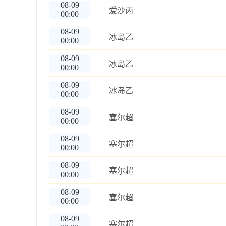
08-09
爱沙丙
00:00
08-09
冰岛乙
00:00
08-09
冰岛乙
00:00
08-09
冰岛乙
00:00
08-09
塞尔超
00:00
08-09
塞尔超
00:00
08-09
塞尔超
00:00
08-09
塞尔超
00:00
08-09
塞尔超