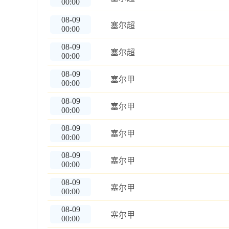
00:00
08-09
塞尔超
00:00
08-09
塞尔超
00:00
08-09
塞尔甲
00:00
08-09
塞尔甲
00:00
08-09
塞尔甲
00:00
08-09
塞尔甲
00:00
08-09
塞尔甲
00:00
08-09
塞尔甲
00:00