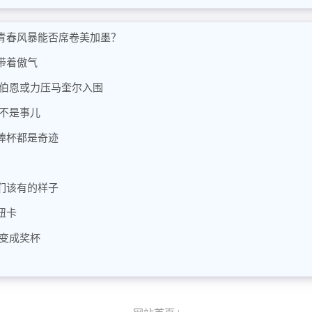
青春风暴能否席卷美加墨？
带着傲气
 伯恩或力压马奎尔入围
不是事儿
捧杯都是奇迹
们该有的样子
纽卡
变成奖杯