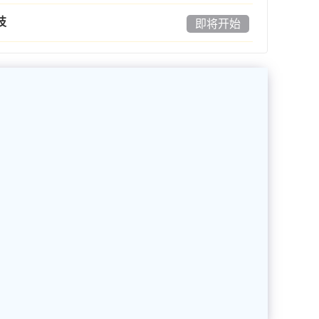
技
即将开始