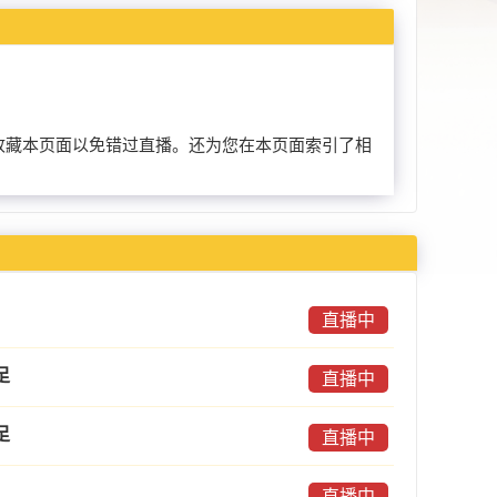
以提前收藏本页面以免错过直播。还为您在本页面索引了相
直播中
足
直播中
足
直播中
直播中