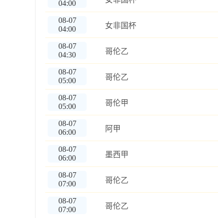
04:00
08-07
女非国杯
04:00
08-07
哥伦乙
04:30
08-07
哥伦乙
05:00
08-07
哥伦甲
05:00
08-07
阿甲
06:00
08-07
墨西甲
06:00
08-07
哥伦乙
07:00
08-07
哥伦乙
07:00