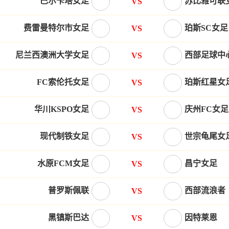
巴尔卡塔女足
苏比雅可联
VS
费雷曼特尔市女足
珀斯SC女足
VS
尼兰西澳洲大学女足
西部足球中
VS
FC索伦托女足
珀斯红星女
VS
华川KSPO女足
庆州FC女足
VS
现代制铁女足
世宗龟尾女
VS
水原FCM女足
昌宁女足
VS
普罗斯佩联
西部流浪者
VS
黑镇斯巴达
因特莱恩
VS