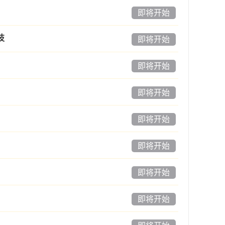
即将开始
技
即将开始
即将开始
即将开始
即将开始
即将开始
即将开始
即将开始