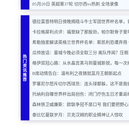
05月20日 英超第37轮 切尔西vs热刺 全场录像
德拉富恩特明日傍晚揭晓斗牛士军团世界杯名单，
卡拉格犀利点评：福登缺了那股劲，帕尔默骨子里
希勒独家解读英格兰世界杯名单：斯凯利恐遭弃用
瓜帅放话：曼城今晚必须全取三分 离队传闻？压根
热
门
格伊双冠心路：从水晶宫黑马到曼城新锐，每一次
资
讯
B席动情告白：温布利之夜铸就蓝月王朝新起点
推
荐
罗塞尼尔怒斥切尔西球员：连头球都躲，这不是我
托纳利自曝世界杯出局创伤：闭门疗伤五日才重返
森林铁卫威廉斯：欧联争冠不是口号 我们要把野心
泰比忆曼联岁月：贝克汉姆的职业精神让人惊叹