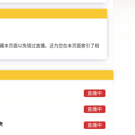
以提前收藏本页面以免错过直播。还为您在本页面索引了相
直播中
直播中
虎
直播中