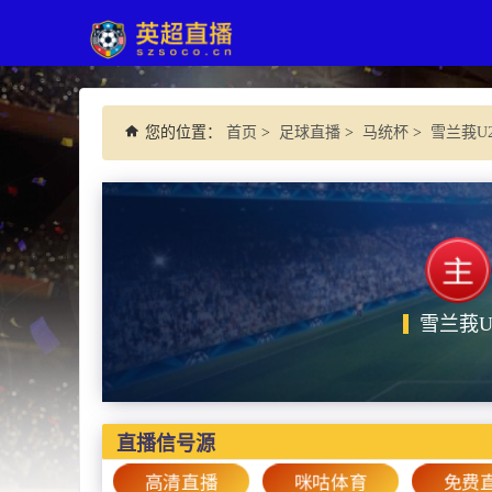
您的位置：
首页
>
足球直播
>
马统杯
>
雪兰莪U2
雪兰莪U
直播信号源
高清直播
咪咕体育
免费