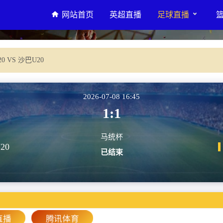
网站首页
英超直播
足球直播
0 VS 沙巴U20
2026-07-08 16:45
1:1
马统杯
20
已结束
直播
腾讯体育