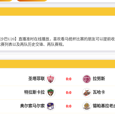
兰莪U20VS沙巴U20】直播准时在线播放，喜欢看马统杯比赛的朋友可
期比赛列表以及两队历史交锋、两队赛程。
圣塔菲联
拉努斯
0:0
特拉斯卡拉
瓦哈卡
0:0
奥尔索马尔索
锡帕基拉老
0:0