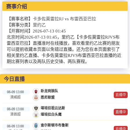
赛事介绍
篮球直播
NBA
【赛事名称】
卡多佐莫雷拉RJ
vs
布雷西亚巴拉
【赛事分类】
里约乙
CBA
【开赛时间】
2026-07-13 01:45
北京时间2026-07-13 01:45，里约乙【卡多佐莫雷拉RJVS布
英超录像
雷西亚巴拉】直播准时在线播放，喜欢看里约乙比赛的朋友
可以提前收藏本页面以免错过直播。还为您在本页面索引了
相关里约乙直播、卡多佐莫雷拉RJVS布雷西亚巴拉直播的近
英超资讯
期比赛列表以及两队历史交锋、两队赛程。
体育词条
今日直播
卧龙岗狼队
08-09 13:00
直播中
澳威超
悉尼联盟
堪培拉祖云达斯
08-09 13:00
直播中
澳首超
堪培拉白头鹰
查尔斯顿市布鲁斯
08-09 13:00
直播中