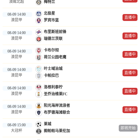
澳威北超
梅特兰
北极星
08-09 14:00
直播中
澳昆甲
罗宾市蓝
布里斯班前锋
08-09 14:00
直播中
澳昆甲
瑞德兰茨联
卡布尔彻
08-09 14:00
直播中
澳昆甲
荷兰公园老鹰
叶士域治城
08-09 14:00
直播中
澳昆甲
卡帕拉巴
洛根利泰柠
08-09 14:00
直播中
澳昆甲
圣乔治维莱FC
阳光海岸流浪者
08-09 14:00
直播中
澳昆甲
布罗德海滩联合
莱城
08-09 15:00
即将开始
大冠杯
图帕帕马莱伦加