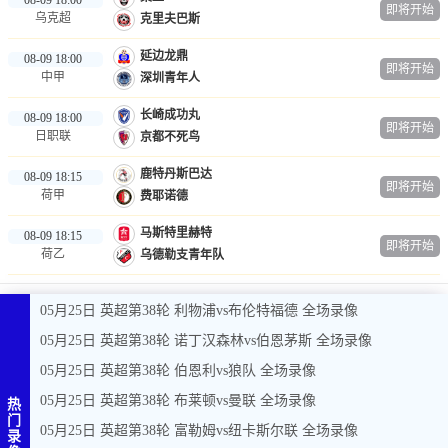
即将开始
乌克超
克里夫巴斯
延边龙鼎
08-09 18:00
即将开始
中甲
深圳青年人
长崎成功丸
08-09 18:00
即将开始
日职联
京都不死鸟
鹿特丹斯巴达
08-09 18:15
即将开始
荷甲
费耶诺德
马斯特里赫特
08-09 18:15
即将开始
荷乙
乌德勒支青年队
05月25日 英超第38轮 利物浦vs布伦特福德 全场录像
05月25日 英超第38轮 诺丁汉森林vs伯恩茅斯 全场录像
05月25日 英超第38轮 伯恩利vs狼队 全场录像
05月25日 英超第38轮 布莱顿vs曼联 全场录像
热
门
05月25日 英超第38轮 富勒姆vs纽卡斯尔联 全场录像
录