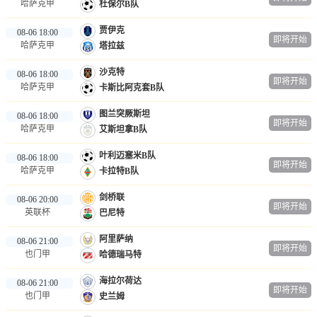
哈萨克甲
杜保尔B队
贾伊克
08-06 18:00
即将开始
哈萨克甲
塔拉兹
沙克特
08-06 18:00
即将开始
哈萨克甲
卡斯比阿克套B队
图兰突厥斯坦
08-06 18:00
即将开始
哈萨克甲
艾斯坦拿B队
叶利迈塞米B队
08-06 18:00
即将开始
哈萨克甲
卡拉特B队
剑桥联
08-06 20:00
即将开始
英联杯
巴尼特
阿里萨纳
08-06 21:00
即将开始
也门甲
哈德瑞马特
海拉尔荷达
08-06 21:00
即将开始
也门甲
史兰姆