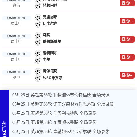
直播中
奥丙
特赖巴赫
克里恩斯
08-08 01:30
直播中
瑞士甲
伊韦尔东
乌契
08-08 01:30
直播中
瑞士甲
瑞普斯威尔
温特图尔
08-08 01:30
直播中
瑞士甲
韦尔
阿尔塔奇
08-08 01:30
直播中
奥甲
WSG蒂罗尔
05月25日 英超第38轮 利物浦vs布伦特福德 全场录像
05月25日 英超第38轮 诺丁汉森林vs伯恩茅斯 全场录像
05月25日 英超第38轮 伯恩利vs狼队 全场录像
05月25日 英超第38轮 布莱顿vs曼联 全场录像
热
门
05月25日 英超第38轮 富勒姆vs纽卡斯尔联 全场录像
录