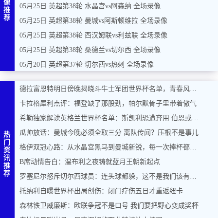
像
05月25日 英超第38轮 水晶宫vs阿森纳 全场录像
推
荐
05月25日 英超第38轮 曼城vs阿斯顿维拉 全场录像
05月25日 英超第38轮 西汉姆联vs利兹联 全场录像
05月25日 英超第38轮 桑德兰vs切尔西 全场录像
05月20日 英超第37轮 切尔西vs热刺 全场录像
德拉富恩特明日傍晚揭晓斗牛士军团世界杯名单，青春风暴能否席卷美加墨？
卡拉格犀利点评：福登缺了那股劲，帕尔默骨子里带着傲气
希勒独家解读英格兰世界杯名单：斯凯利恐遭弃用 伯恩或力压马奎尔入围
瓜帅放话：曼城今晚必须全取三分 离队传闻？压根不是事儿
热
门
格伊双冠心路：从水晶宫黑马到曼城新锐，每一次捧杯都是奇迹
资
讯
B席动情告白：温布利之夜铸就蓝月王朝新起点
推
荐
罗塞尼尔怒斥切尔西球员：连头球都躲，这不是我们该有的样子
托纳利自曝世界杯出局创伤：闭门疗伤五日才重返纽卡
森林铁卫威廉斯：欧联争冠不是口号 我们要把野心变成奖杯