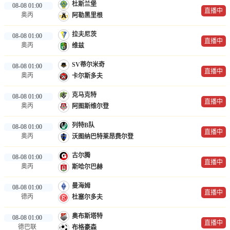
杜斯兰堡
08-08 01:00
直播中
奥丙
阿勒黑里根
拉夫尼茨
08-08 01:00
直播中
奥丙
维兹
SV蒂尔米奇
08-08 01:00
直播中
奥丙
卡尔斯多夫
克马克特
08-08 01:00
直播中
奥丙
阿图斯维尔登
列特B队
08-08 01:00
直播中
奥丙
沃图纳巴特莱昂费尔登
古尔腾
08-08 01:00
直播中
奥丙
斯哈尔巴赫
曼海姆
08-08 01:00
直播中
德丙
杜塞尔多夫
奥布斯塔特
08-08 01:00
直播中
德巴联
布格豪森