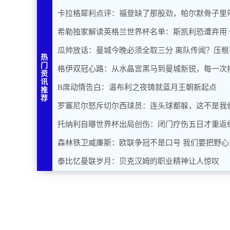
卡拉格犀利点评：福登缺了那股劲，帕尔默骨子里
希勒独家解读英格兰世界杯名单：斯凯利恐遭弃用
瓜帅放话：曼城今晚必须全取三分 离队传闻？压根
热
门
格伊双冠心路：从水晶宫黑马到曼城新锐，每一次
资
讯
B席动情告白：温布利之夜铸就蓝月王朝新起点
推
荐
罗塞尼尔怒斥切尔西球员：连头球都躲，这不是我
托纳利自曝世界杯出局创伤：闭门疗伤五日才重返
森林铁卫威廉斯：欧联争冠不是口号 我们要把野心
泰比忆曼联岁月：贝克汉姆的职业精神让人惊叹