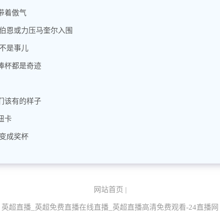
带着傲气
 伯恩或力压马奎尔入围
不是事儿
捧杯都是奇迹
们该有的样子
纽卡
变成奖杯
网站首页
|
英超直播_英超免费直播在线直播_英超直播高清免费观看-24直播网