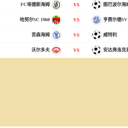
FC埃德斯海姆
图巴波尔海
VS
哈努尔SC 1960
亨费尔德SV
VS
贡森海姆
威特利
VS
沃尔多夫
安达弗洛克
VS