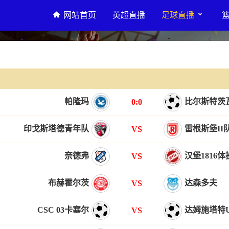
网站首页
英超直播
足球直播
帕隆玛
比尔斯特茨
0:0
印戈斯塔德青年队
雷根斯堡II
VS
奈德弗
汉堡1816
VS
布赫霍尔茨
达森多夫
VS
CSC 03卡塞尔
达姆施塔特U
VS