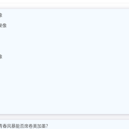
像
录像
像
青春风暴能否席卷美加墨？