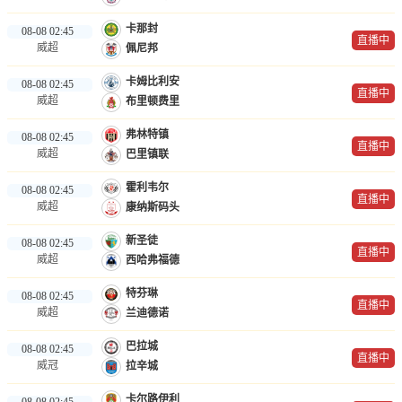
卡那封
08-08 02:45
直播中
威超
佩尼邦
卡姆比利安
08-08 02:45
直播中
威超
布里顿费里
弗林特镇
08-08 02:45
直播中
威超
巴里镇联
霍利韦尔
08-08 02:45
直播中
威超
康纳斯码头
新圣徒
08-08 02:45
直播中
威超
西哈弗福德
特芬琳
08-08 02:45
直播中
威超
兰迪德诺
巴拉城
08-08 02:45
直播中
威冠
拉辛城
卡尔路伊利
08-08 02:45