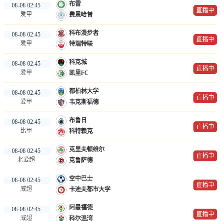
布雷
08-08 02:45
直播中
爱甲
费恩哈普
科布漫步者
08-08 02:45
直播中
爱甲
特瑞特联
科克城
08-08 02:45
直播中
爱甲
凯里FC
都柏林大学
08-08 02:45
直播中
爱甲
韦克斯福德
布鲁日
08-08 02:45
直播中
比甲
科特赖克
克里夫顿维尔
08-08 02:45
直播中
北爱超
克鲁萨德
空中巴士
08-08 02:45
直播中
威超
卡迪夫都市大学
阿曼福德
08-08 02:45
直播中
威超
科尔温湾