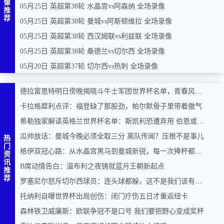
像
05月25日 英超第38轮 水晶宫vs阿森纳 全场录像
推
荐
05月25日 英超第38轮 曼城vs阿斯顿维拉 全场录像
05月25日 英超第38轮 西汉姆联vs利兹联 全场录像
05月25日 英超第38轮 桑德兰vs切尔西 全场录像
05月20日 英超第37轮 切尔西vs热刺 全场录像
德拉富恩特明日傍晚揭晓斗牛士军团世界杯名单，青春风暴能否席卷美加墨？
卡拉格犀利点评：福登缺了那股劲，帕尔默骨子里带着傲气
希勒独家解读英格兰世界杯名单：斯凯利恐遭弃用 伯恩或力压马奎尔入围
瓜帅放话：曼城今晚必须全取三分 离队传闻？压根不是事儿
热
门
格伊双冠心路：从水晶宫黑马到曼城新锐，每一次捧杯都是奇迹
资
讯
B席动情告白：温布利之夜铸就蓝月王朝新起点
推
荐
罗塞尼尔怒斥切尔西球员：连头球都躲，这不是我们该有的样子
托纳利自曝世界杯出局创伤：闭门疗伤五日才重返纽卡
森林铁卫威廉斯：欧联争冠不是口号 我们要把野心变成奖杯