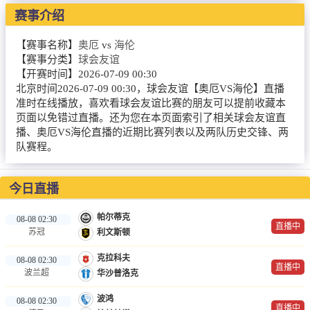
赛事介绍
篮球直播
NBA
【赛事名称】
奥厄
vs
海伦
【赛事分类】
球会友谊
CBA
【开赛时间】
2026-07-09 00:30
北京时间2026-07-09 00:30，球会友谊【奥厄VS海伦】直播
英超录像
准时在线播放，喜欢看球会友谊比赛的朋友可以提前收藏本
页面以免错过直播。还为您在本页面索引了相关球会友谊直
播、奥厄VS海伦直播的近期比赛列表以及两队历史交锋、两
英超资讯
队赛程。
体育词条
今日直播
帕尔蒂克
08-08 02:30
直播中
苏冠
利文斯顿
克拉科夫
08-08 02:30
直播中
波兰超
华沙普洛克
波鸿
08-08 02:30
直播中