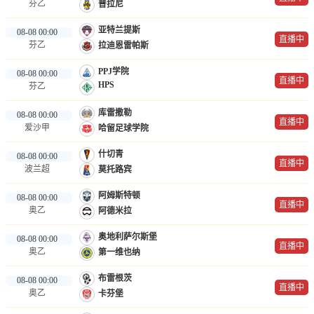
芬乙
普拉尼
亚特兰提斯
08-08 00:00
直播中
芬乙
拉迪恩雷帕斯
PPJ学院
08-08 00:00
直播中
HPS
芬乙
库雷撒勒
08-08 00:00
直播中
爱沙甲
哈留足球学院
什切青
08-08 00:00
直播中
波兰超
莫托路宾
阿姆斯特顿
08-08 00:00
直播中
奥乙
阿德米拉
奥地利萨尔斯堡
08-08 00:00
直播中
奥乙
第一维也纳
布雷根茨
08-08 00:00
直播中
奥乙
卡芬堡