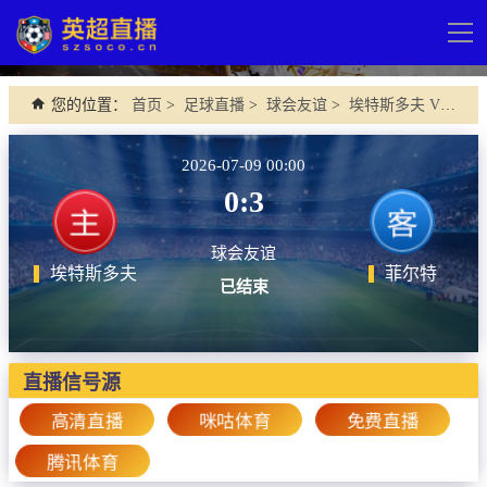
导
航
网站首页
您的位置：
首页
>
足球直播
>
球会友谊
>
埃特斯多夫 VS 菲尔特
英超直播
2026-07-09 00:00
足球直播
0:3
英超
球会友谊
德甲
埃特斯多夫
菲尔特
已结束
法甲
西甲
直播信号源
意甲
高清直播
咪咕体育
免费直播
欧冠杯
腾讯体育
中超