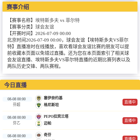
赛事介绍
篮球直播
NBA
【赛事名称】
埃特斯多夫
vs
菲尔特
【赛事分类】
球会友谊
CBA
【开赛时间】
2026-07-09 00:00
北京时间2026-07-09 00:00，球会友谊【埃特斯多夫VS菲尔
英超录像
特】直播准时在线播放，喜欢看球会友谊比赛的朋友可以提
前收藏本页面以免错过直播。还为您在本页面索引了相关球
会友谊直播、埃特斯多夫VS菲尔特直播的近期比赛列表以及
英超资讯
两队历史交锋、两队赛程。
体育词条
今日直播
塞伊奈约基
08-08 00:00
直播中
芬超
格尼斯坦
PEPO拉宾兰塔
08-08 00:00
直播中
芬乙
迈帕
奇芬
08-08 00:00
直播中