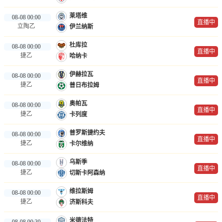
莱塔维
08-08 00:00
直播中
立陶乙
伊兰纳斯
杜库拉
08-08 00:00
直播中
捷乙
哈纳卡
伊赫拉瓦
08-08 00:00
直播中
捷乙
普日布拉姆
奥帕瓦
08-08 00:00
直播中
捷乙
卡列度
普罗斯捷约夫
08-08 00:00
直播中
捷乙
卡尔维纳
乌斯季
08-08 00:00
直播中
捷乙
切斯卡阿森纳
维拉斯姆
08-08 00:00
直播中
捷乙
济斯科夫
米德法特
08-08 00:30