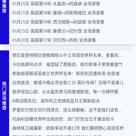
像
05月25日 英超第38轮 水晶宫vs阿森纳 全场录像
推
荐
05月25日 英超第38轮 曼城vs阿斯顿维拉 全场录像
05月25日 英超第38轮 西汉姆联vs利兹联 全场录像
05月25日 英超第38轮 桑德兰vs切尔西 全场录像
05月20日 英超第37轮 切尔西vs热刺 全场录像
德拉富恩特明日傍晚揭晓斗牛士军团世界杯名单，青春风暴能否席卷美加墨？
卡拉格犀利点评：福登缺了那股劲，帕尔默骨子里带着傲气
希勒独家解读英格兰世界杯名单：斯凯利恐遭弃用 伯恩或力压马奎尔入围
瓜帅放话：曼城今晚必须全取三分 离队传闻？压根不是事儿
热
门
格伊双冠心路：从水晶宫黑马到曼城新锐，每一次捧杯都是奇迹
资
讯
B席动情告白：温布利之夜铸就蓝月王朝新起点
推
荐
罗塞尼尔怒斥切尔西球员：连头球都躲，这不是我们该有的样子
托纳利自曝世界杯出局创伤：闭门疗伤五日才重返纽卡
森林铁卫威廉斯：欧联争冠不是口号 我们要把野心变成奖杯