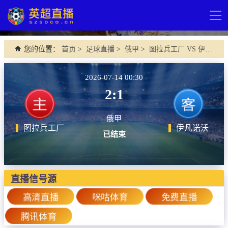
导
航
网站首页
您的位置：
首页
>
足球直播
>
俄甲
>
图拉兵工厂 VS 伊凡诺沃
英超直播
2026-07-14 00:30
足球直播
2:1
英超
俄甲
德甲
图拉兵工厂
伊凡诺沃
已结束
法甲
西甲
直播信号源
意甲
高清直播
咪咕体育
免费直播
欧冠杯
腾讯体育
中超