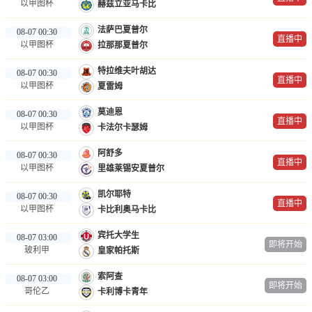
以甲图杯
赫兹立亚马卡比
法萨巴夏普尔
08-07 00:30
直播中
以甲图杯
拉那那夏普尔
特拉维夫叶胡达
08-07 00:30
直播中
以甲图杯
夏雷姆
莫迪恩
08-07 00:30
直播中
以甲图杯
卡法尔卡瑟姆
阿舒多
08-07 00:30
直播中
以甲图杯
里雄莱锡安夏普尔
凯尔耶特
08-07 00:30
直播中
以甲图杯
卡比利奥马卡比
宾托大学生
08-07 03:00
即将开始
玻利甲
皇家帕托斯
索阿查
08-07 03:00
即将开始
哥伦乙
卡利博卡青年