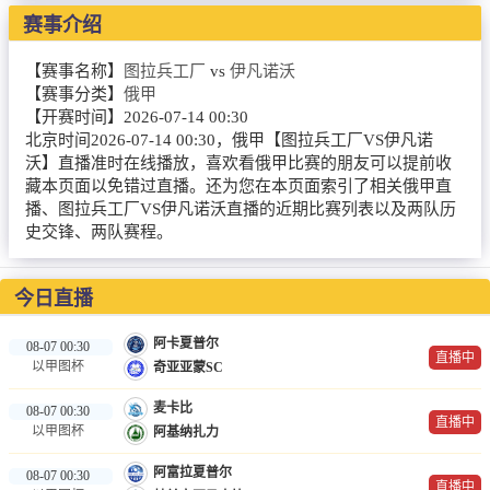
赛事介绍
篮球直播
NBA
【赛事名称】
图拉兵工厂
vs
伊凡诺沃
【赛事分类】
俄甲
CBA
【开赛时间】
2026-07-14 00:30
北京时间2026-07-14 00:30，俄甲【图拉兵工厂VS伊凡诺
英超录像
沃】直播准时在线播放，喜欢看俄甲比赛的朋友可以提前收
藏本页面以免错过直播。还为您在本页面索引了相关俄甲直
播、图拉兵工厂VS伊凡诺沃直播的近期比赛列表以及两队历
英超资讯
史交锋、两队赛程。
体育词条
今日直播
阿卡夏普尔
08-07 00:30
直播中
以甲图杯
奇亚亚蒙SC
麦卡比
08-07 00:30
直播中
以甲图杯
阿基纳扎力
阿富拉夏普尔
08-07 00:30
直播中