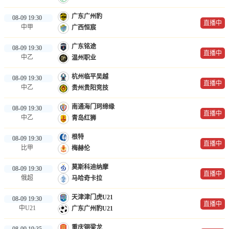
广东广州豹
08-09 19:30
直播中
中甲
广西恒宸
广东铭途
08-09 19:30
直播中
中乙
温州职业
杭州临平吴越
08-09 19:30
直播中
中乙
贵州贵阳竞技
南通海门珂缔缘
08-09 19:30
直播中
中乙
青岛红狮
根特
08-09 19:30
直播中
比甲
梅赫伦
莫斯科迪纳摩
08-09 19:30
直播中
俄超
马哈奇卡拉
天津津门虎U21
08-09 19:30
直播中
中U21
广东广州豹U21
重庆铜梁龙
08-09 19:35