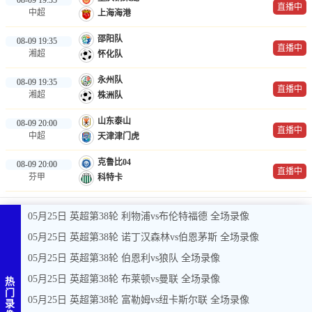
直播中
中超
上海海港
邵阳队
08-09 19:35
直播中
湘超
怀化队
永州队
08-09 19:35
直播中
湘超
株洲队
山东泰山
08-09 20:00
直播中
中超
天津津门虎
克鲁比04
08-09 20:00
直播中
芬甲
科特卡
05月25日 英超第38轮 利物浦vs布伦特福德 全场录像
05月25日 英超第38轮 诺丁汉森林vs伯恩茅斯 全场录像
05月25日 英超第38轮 伯恩利vs狼队 全场录像
05月25日 英超第38轮 布莱顿vs曼联 全场录像
热
门
05月25日 英超第38轮 富勒姆vs纽卡斯尔联 全场录像
录