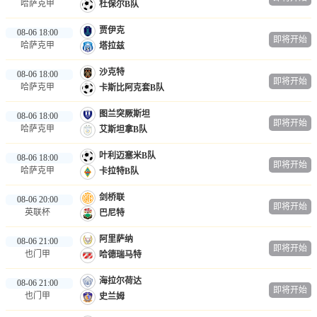
哈萨克甲
杜保尔B队
贾伊克
08-06 18:00
即将开始
哈萨克甲
塔拉兹
沙克特
08-06 18:00
即将开始
哈萨克甲
卡斯比阿克套B队
图兰突厥斯坦
08-06 18:00
即将开始
哈萨克甲
艾斯坦拿B队
叶利迈塞米B队
08-06 18:00
即将开始
哈萨克甲
卡拉特B队
剑桥联
08-06 20:00
即将开始
英联杯
巴尼特
阿里萨纳
08-06 21:00
即将开始
也门甲
哈德瑞马特
海拉尔荷达
08-06 21:00
即将开始
也门甲
史兰姆