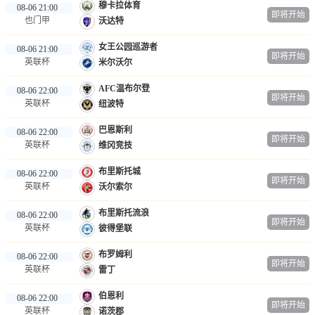
穆卡拉体育
08-06 21:00
即将开始
也门甲
沃达特
女王公园巡游者
08-06 21:00
即将开始
英联杯
米尔沃尔
AFC温布尔登
08-06 22:00
即将开始
英联杯
纽波特
巴恩斯利
08-06 22:00
即将开始
英联杯
维冈竞技
布里斯托城
08-06 22:00
即将开始
英联杯
沃尔索尔
布里斯托流浪
08-06 22:00
即将开始
英联杯
彼得堡联
布罗姆利
08-06 22:00
即将开始
英联杯
雷丁
伯恩利
08-06 22:00
即将开始
英联杯
诺茨郡