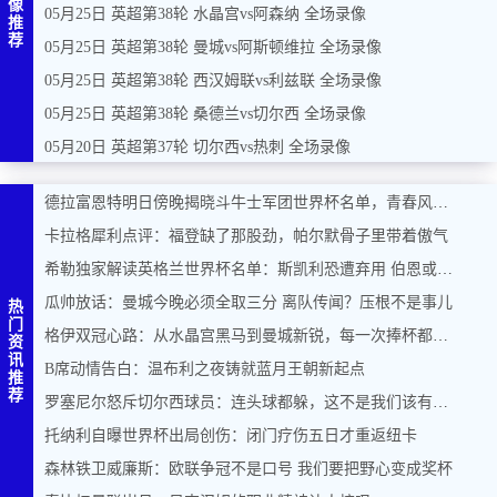
像
05月25日 英超第38轮 水晶宫vs阿森纳 全场录像
推
荐
05月25日 英超第38轮 曼城vs阿斯顿维拉 全场录像
05月25日 英超第38轮 西汉姆联vs利兹联 全场录像
05月25日 英超第38轮 桑德兰vs切尔西 全场录像
05月20日 英超第37轮 切尔西vs热刺 全场录像
德拉富恩特明日傍晚揭晓斗牛士军团世界杯名单，青春风暴能否席卷美加墨？
卡拉格犀利点评：福登缺了那股劲，帕尔默骨子里带着傲气
希勒独家解读英格兰世界杯名单：斯凯利恐遭弃用 伯恩或力压马奎尔入围
瓜帅放话：曼城今晚必须全取三分 离队传闻？压根不是事儿
热
门
格伊双冠心路：从水晶宫黑马到曼城新锐，每一次捧杯都是奇迹
资
讯
B席动情告白：温布利之夜铸就蓝月王朝新起点
推
荐
罗塞尼尔怒斥切尔西球员：连头球都躲，这不是我们该有的样子
托纳利自曝世界杯出局创伤：闭门疗伤五日才重返纽卡
森林铁卫威廉斯：欧联争冠不是口号 我们要把野心变成奖杯