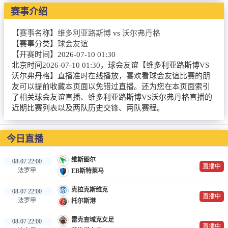
赛事介绍
篮球直播
NBA
【赛事名称】
维多利亚路斯博
vs
沃尔弗丹格
【赛事分类】
球会友谊
CBA
【开赛时间】
2026-07-10 01:30
北京时间2026-07-10 01:30，球会友谊【维多利亚路斯博VS
英超录像
沃尔弗丹格】直播准时在线播放，喜欢看球会友谊比赛的朋
友可以提前收藏本页面以免错过直播。还为您在本页面索引
了相关球会友谊直播、维多利亚路斯博VS沃尔弗丹格直播的
英超资讯
近期比赛列表以及两队历史交锋、两队赛程。
体育词条
今日直播
维斯图尔
08-07 22:00
直播中
法罗甲
EB斯特莱马
克拉克斯维克
08-07 22:00
直播中
法罗甲
托尔斯港
雷克查域克女足
08-07 22:00
直播中