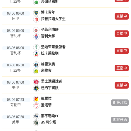
巴西杯
沙佩科恩斯
博卡青年
08-06 06:00
直播中
阿甲
拉普拉塔大学生
圣菲利浦联
08-06 06:00
直播中
智利杯
智利大学
圣地亚哥漫游者
08-06 06:00
直播中
智利杯
拉卡莱拉联
格雷米奥
08-06 06:30
直播中
巴西杯
米拉索
里士满踢球者
08-06 07:00
直播中
美甲
纽约宇宙队
佩雷拉
08-06 07:25
即将开始
哥伦甲
圣塔菲
那不勒斯FC
08-06 07:30
即将开始
美甲
AV阿尔塔