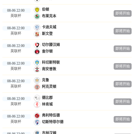
伯顿
08-06 22:00
即将开始
英联杯
布莱克本
卡迪夫城
08-06 22:00
即将开始
英联杯
斯文登
切尔滕汉姆
08-06 22:00
即将开始
英联杯
查尔顿
科切斯特联
08-06 22:00
即将开始
英联杯
南安普敦
克鲁
08-06 22:00
即将开始
英联杯
阿克灵顿
德比郡
08-06 22:00
即将开始
英联杯
林肯城
弗利特伍德
08-06 22:00
即将开始
英联杯
切斯特菲尔德
吉林汉姆
08-06 22:00