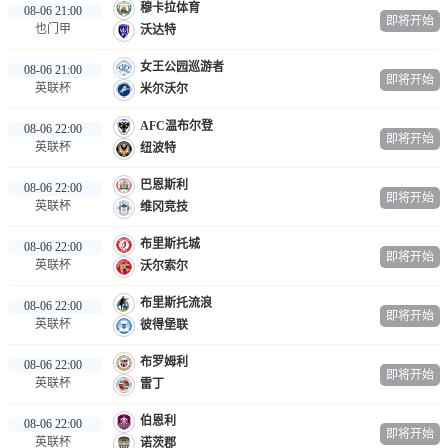
穆卡拉体育
08-06 21:00
即将开始
也门甲
沃达特
女王公园巡游者
08-06 21:00
即将开始
英联杯
米尔沃尔
AFC温布尔登
08-06 22:00
即将开始
英联杯
纽波特
巴恩斯利
08-06 22:00
即将开始
英联杯
维冈竞技
布里斯托城
08-06 22:00
即将开始
英联杯
沃尔索尔
布里斯托流浪
08-06 22:00
即将开始
英联杯
彼得堡联
布罗姆利
08-06 22:00
即将开始
英联杯
雷丁
伯恩利
08-06 22:00
即将开始
英联杯
诺茨郡