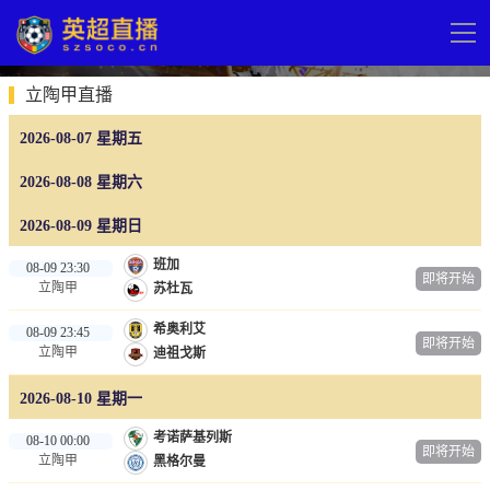
导
航
网站首页
立陶甲直播
2026-08-07 星期五
英超直播
2026-08-08 星期六
足球直播
2026-08-09 星期日
英超
班加
08-09 23:30
德甲
即将开始
立陶甲
苏杜瓦
法甲
希奥利艾
08-09 23:45
即将开始
西甲
立陶甲
迪祖戈斯
意甲
2026-08-10 星期一
欧冠杯
考诺萨基列斯
08-10 00:00
即将开始
立陶甲
黑格尔曼
中超