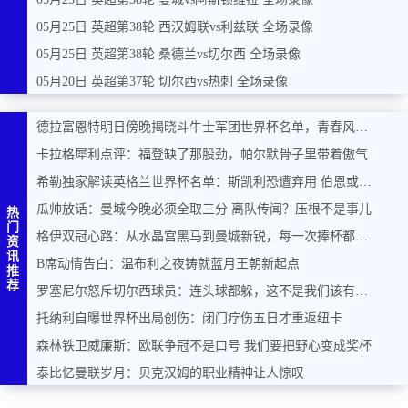
05月25日 英超第38轮 西汉姆联vs利兹联 全场录像
05月25日 英超第38轮 桑德兰vs切尔西 全场录像
05月20日 英超第37轮 切尔西vs热刺 全场录像
德拉富恩特明日傍晚揭晓斗牛士军团世界杯名单，青春风暴能否席卷美加墨？
卡拉格犀利点评：福登缺了那股劲，帕尔默骨子里带着傲气
希勒独家解读英格兰世界杯名单：斯凯利恐遭弃用 伯恩或力压马奎尔入围
瓜帅放话：曼城今晚必须全取三分 离队传闻？压根不是事儿
热
门
格伊双冠心路：从水晶宫黑马到曼城新锐，每一次捧杯都是奇迹
资
讯
B席动情告白：温布利之夜铸就蓝月王朝新起点
推
荐
罗塞尼尔怒斥切尔西球员：连头球都躲，这不是我们该有的样子
托纳利自曝世界杯出局创伤：闭门疗伤五日才重返纽卡
森林铁卫威廉斯：欧联争冠不是口号 我们要把野心变成奖杯
泰比忆曼联岁月：贝克汉姆的职业精神让人惊叹