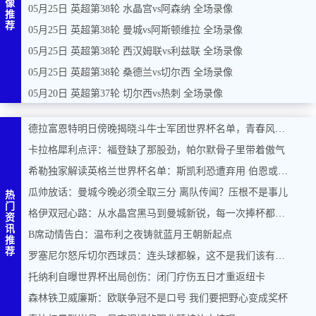
像
05月25日 英超第38轮 水晶宫vs阿森纳 全场录像
推
荐
05月25日 英超第38轮 曼城vs阿斯顿维拉 全场录像
05月25日 英超第38轮 西汉姆联vs利兹联 全场录像
05月25日 英超第38轮 桑德兰vs切尔西 全场录像
05月20日 英超第37轮 切尔西vs热刺 全场录像
德拉富恩特明日傍晚揭晓斗牛士军团世界杯名单，青春风暴能否席卷美加墨？
卡拉格犀利点评：福登缺了那股劲，帕尔默骨子里带着傲气
希勒独家解读英格兰世界杯名单：斯凯利恐遭弃用 伯恩或力压马奎尔入围
瓜帅放话：曼城今晚必须全取三分 离队传闻？压根不是事儿
热
门
格伊双冠心路：从水晶宫黑马到曼城新锐，每一次捧杯都是奇迹
资
讯
B席动情告白：温布利之夜铸就蓝月王朝新起点
推
荐
罗塞尼尔怒斥切尔西球员：连头球都躲，这不是我们该有的样子
托纳利自曝世界杯出局创伤：闭门疗伤五日才重返纽卡
森林铁卫威廉斯：欧联争冠不是口号 我们要把野心变成奖杯