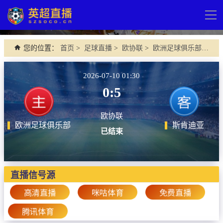
导
航
网站首页
您的位置：
首页
>
足球直播
>
欧协联
>
欧洲足球俱乐部 VS 斯肯迪亚
英超直播
2026-07-10 01:30
足球直播
0:5
英超
欧协联
德甲
欧洲足球俱乐部
斯肯迪亚
已结束
法甲
西甲
直播信号源
意甲
高清直播
咪咕体育
免费直播
欧冠杯
腾讯体育
中超