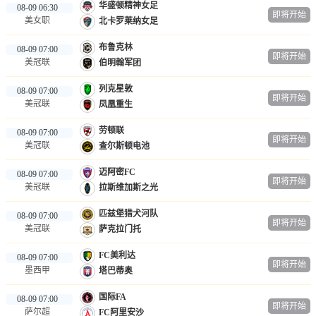
华盛顿精神女足
08-09 06:30
即将开始
美女职
北卡罗莱纳女足
布鲁克林
08-09 07:00
即将开始
美冠联
伯明翰军团
列克星敦
08-09 07:00
即将开始
美冠联
凤凰重生
劳顿联
08-09 07:00
即将开始
美冠联
查尔斯顿电池
迈阿密FC
08-09 07:00
即将开始
美冠联
拉斯维加斯之光
匹兹堡猎犬河队
08-09 07:00
即将开始
美冠联
萨克拉门托
FC美利达
08-09 07:00
即将开始
墨西甲
塔巴蒂奥
国际FA
08-09 07:00
即将开始
萨尔超
FC阿里安沙