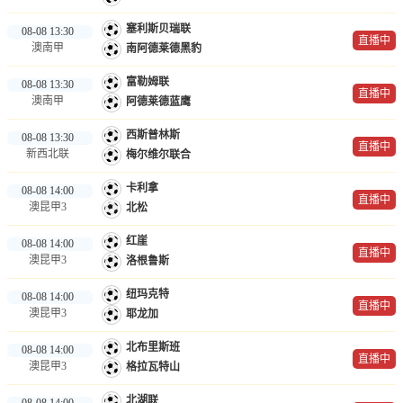
塞利斯贝瑞联
08-08 13:30
直播中
澳南甲
南阿德莱德黑豹
富勒姆联
08-08 13:30
直播中
澳南甲
阿德莱德蓝鹰
西斯普林斯
08-08 13:30
直播中
新西北联
梅尔维尔联合
卡利拿
08-08 14:00
直播中
澳昆甲3
北松
红崖
08-08 14:00
直播中
澳昆甲3
洛根鲁斯
纽玛克特
08-08 14:00
直播中
澳昆甲3
耶龙加
北布里斯班
08-08 14:00
直播中
澳昆甲3
格拉瓦特山
北湖联
08-08 14:00