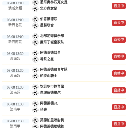
悉尼奥林匹克女足
08-08 13:00
直播中
澳威女超
北方虎女足
伯肯黑德联
08-08 13:00
直播中
新西北联
曼努联合
北部足球俱乐部
08-08 13:00
直播中
新西南联
度尼丁城皇家队
阿德莱德彗星
08-08 13:30
直播中
澳南超
地铁之星
阿德莱德联青年队
08-08 13:30
直播中
澳南超
帕拉山骑士
坎贝尔市体育馆
08-08 13:30
直播中
澳南超
白城伍德维尔
阿德莱德SC
08-08 13:30
直播中
澳南甲
科夫
莫德柏里喷射机
08-08 13:30
直播中
澳南甲
阿德莱德眼镜蛇