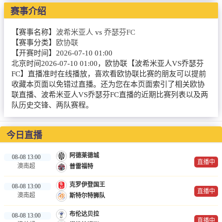
赛事介绍
篮球直播
NBA
【赛事名称】
波希米亚人
vs
乔瑟芬FC
【赛事分类】
欧协联
CBA
【开赛时间】
2026-07-10 01:00
北京时间2026-07-10 01:00，欧协联【波希米亚人VS乔瑟芬
英超录像
FC】直播准时在线播放，喜欢看欧协联比赛的朋友可以提前
收藏本页面以免错过直播。还为您在本页面索引了相关欧协
联直播、波希米亚人VS乔瑟芬FC直播的近期比赛列表以及两
英超资讯
队历史交锋、两队赛程。
体育词条
今日直播
阿德莱德城
08-08 13:00
直播中
澳南超
普雷福特
克罗伊登国王
08-08 13:00
直播中
澳南超
斯特尔特狮队
布伦达贝拉
08-08 13:00
直播中