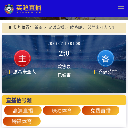
导
航
网站首页
您的位置：
首页
>
足球直播
>
欧协联
>
波希米亚人 VS 乔瑟芬FC
英超直播
2026-07-10 01:00
足球直播
2:0
英超
欧协联
德甲
波希米亚人
乔瑟芬FC
已结束
法甲
西甲
直播信号源
意甲
高清直播
咪咕体育
免费直播
欧冠杯
腾讯体育
中超