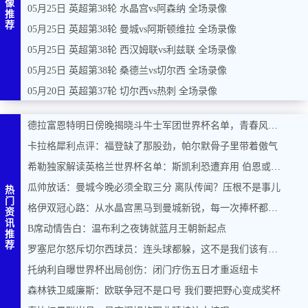
像
05月25日 英超第38轮 水晶宫vs阿森纳 全场录像
推
荐
05月25日 英超第38轮 曼城vs阿斯顿维拉 全场录像
05月25日 英超第38轮 西汉姆联vs利兹联 全场录像
05月25日 英超第38轮 桑德兰vs切尔西 全场录像
05月20日 英超第37轮 切尔西vs热刺 全场录像
德拉富恩特明日傍晚揭晓斗牛士军团世界杯名单，青春风暴能否席卷美加墨？
卡拉格犀利点评：福登缺了那股劲，帕尔默骨子里带着傲气
希勒独家解读英格兰世界杯名单：斯凯利恐遭弃用 伯恩或力压马奎尔入围
瓜帅放话：曼城今晚必须全取三分 离队传闻？压根不是事儿
热
门
格伊双冠心路：从水晶宫黑马到曼城新锐，每一次捧杯都是奇迹
资
讯
B席动情告白：温布利之夜铸就蓝月王朝新起点
推
荐
罗塞尼尔怒斥切尔西球员：连头球都躲，这不是我们该有的样子
托纳利自曝世界杯出局创伤：闭门疗伤五日才重返纽卡
森林铁卫威廉斯：欧联争冠不是口号 我们要把野心变成奖杯