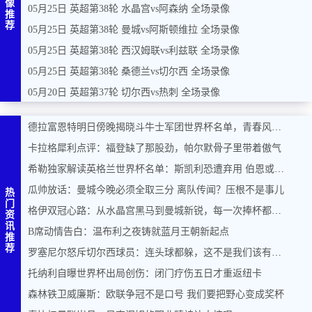
像
05月25日 英超第38轮 水晶宫vs阿森纳 全场录像
推
荐
05月25日 英超第38轮 曼城vs阿斯顿维拉 全场录像
05月25日 英超第38轮 西汉姆联vs利兹联 全场录像
05月25日 英超第38轮 桑德兰vs切尔西 全场录像
05月20日 英超第37轮 切尔西vs热刺 全场录像
德拉富恩特明日傍晚揭晓斗牛士军团世界杯名单，青春风暴能否席卷美加墨？
卡拉格犀利点评：福登缺了那股劲，帕尔默骨子里带着傲气
希勒独家解读英格兰世界杯名单：斯凯利恐遭弃用 伯恩或力压马奎尔入围
瓜帅放话：曼城今晚必须全取三分 离队传闻？压根不是事儿
热
门
格伊双冠心路：从水晶宫黑马到曼城新锐，每一次捧杯都是奇迹
资
讯
B席动情告白：温布利之夜铸就蓝月王朝新起点
推
荐
罗塞尼尔怒斥切尔西球员：连头球都躲，这不是我们该有的样子
托纳利自曝世界杯出局创伤：闭门疗伤五日才重返纽卡
森林铁卫威廉斯：欧联争冠不是口号 我们要把野心变成奖杯