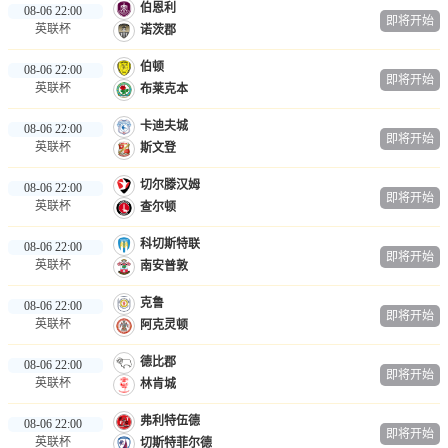
伯恩利
08-06 22:00
即将开始
英联杯
诺茨郡
伯顿
08-06 22:00
即将开始
英联杯
布莱克本
卡迪夫城
08-06 22:00
即将开始
英联杯
斯文登
切尔滕汉姆
08-06 22:00
即将开始
英联杯
查尔顿
科切斯特联
08-06 22:00
即将开始
英联杯
南安普敦
克鲁
08-06 22:00
即将开始
英联杯
阿克灵顿
德比郡
08-06 22:00
即将开始
英联杯
林肯城
弗利特伍德
08-06 22:00
即将开始
英联杯
切斯特菲尔德