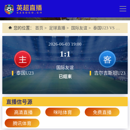
导
航
网站首页
您的位置：
首页
>
足球直播
>
国际友谊
>
泰国U23 VS 吉尔吉斯坦U23
英超直播
2026-06-03 19:00
足球直播
1:1
英超
国际友谊
德甲
泰国U23
吉尔吉斯坦U23
已结束
法甲
西甲
直播信号源
意甲
高清直播
咪咕体育
免费直播
欧冠杯
腾讯体育
中超