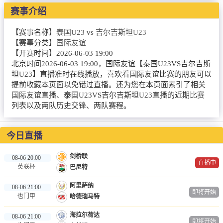
赛事介绍
篮球直播
NBA
【赛事名称】
泰国U23
vs
吉尔吉斯坦U23
【赛事分类】
国际友谊
CBA
【开赛时间】
2026-06-03 19:00
北京时间2026-06-03 19:00，国际友谊【泰国U23VS吉尔吉斯
英超录像
坦U23】直播准时在线播放，喜欢看国际友谊比赛的朋友可以
提前收藏本页面以免错过直播。还为您在本页面索引了相关
国际友谊直播、泰国U23VS吉尔吉斯坦U23直播的近期比赛
英超资讯
列表以及两队历史交锋、两队赛程。
体育词条
今日直播
剑桥联
08-06 20:00
直播中
英联杯
巴尼特
阿里萨纳
08-06 21:00
即将开始
也门甲
哈德瑞马特
海拉尔荷达
08-06 21:00
即将开始