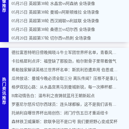
像
05月25日 英超第38轮 水晶宫vs阿森纳 全场录像
推
荐
05月25日 英超第38轮 曼城vs阿斯顿维拉 全场录像
05月25日 英超第38轮 西汉姆联vs利兹联 全场录像
05月25日 英超第38轮 桑德兰vs切尔西 全场录像
05月20日 英超第37轮 切尔西vs热刺 全场录像
德拉富恩特明日傍晚揭晓斗牛士军团世界杯名单，青春风暴能否席卷美加墨？
卡拉格犀利点评：福登缺了那股劲，帕尔默骨子里带着傲气
希勒独家解读英格兰世界杯名单：斯凯利恐遭弃用 伯恩或力压马奎尔入围
瓜帅放话：曼城今晚必须全取三分 离队传闻？压根不是事儿
热
门
格伊双冠心路：从水晶宫黑马到曼城新锐，每一次捧杯都是奇迹
资
讯
B席动情告白：温布利之夜铸就蓝月王朝新起点
推
荐
罗塞尼尔怒斥切尔西球员：连头球都躲，这不是我们该有的样子
托纳利自曝世界杯出局创伤：闭门疗伤五日才重返纽卡
森林铁卫威廉斯：欧联争冠不是口号 我们要把野心变成奖杯