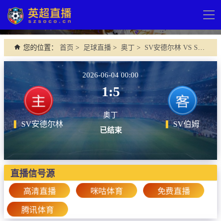
导
航
网站首页
您的位置：
首页
>
足球直播
>
奥丁
>
SV安德尔林 VS SV伯姆
英超直播
2026-06-04 00:00
足球直播
1:5
英超
奥丁
德甲
SV安德尔林
SV伯姆
已结束
法甲
西甲
直播信号源
意甲
高清直播
咪咕体育
免费直播
欧冠杯
腾讯体育
中超