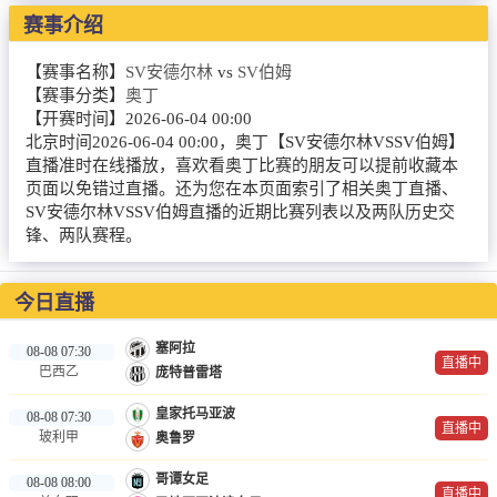
赛事介绍
篮球直播
NBA
【赛事名称】
SV安德尔林
vs
SV伯姆
【赛事分类】
奥丁
CBA
【开赛时间】
2026-06-04 00:00
北京时间2026-06-04 00:00，奥丁【SV安德尔林VSSV伯姆】
英超录像
直播准时在线播放，喜欢看奥丁比赛的朋友可以提前收藏本
页面以免错过直播。还为您在本页面索引了相关奥丁直播、
SV安德尔林VSSV伯姆直播的近期比赛列表以及两队历史交
英超资讯
锋、两队赛程。
体育词条
今日直播
塞阿拉
08-08 07:30
直播中
巴西乙
庞特普雷塔
皇家托马亚波
08-08 07:30
直播中
玻利甲
奥鲁罗
哥谭女足
08-08 08:00
直播中