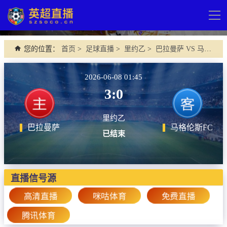
导
航
网站首页
您的位置：
首页
>
足球直播
>
里约乙
>
巴拉曼萨 VS 马格伦斯FC
英超直播
2026-06-08 01:45
足球直播
3:0
英超
里约乙
德甲
巴拉曼萨
马格伦斯FC
已结束
法甲
西甲
直播信号源
意甲
高清直播
咪咕体育
免费直播
欧冠杯
腾讯体育
中超