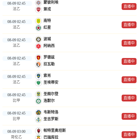
蒙彼利埃
08-09 02:45
直播中
法乙
第戎
南特
08-09 02:45
直播中
法乙
红星
波城
08-09 02:45
直播中
法乙
阿纳西
罗德兹
08-09 02:45
直播中
法乙
拉瓦勒
索肖
08-09 02:45
直播中
法乙
圣埃蒂安
圣图尔登
08-09 02:45
直播中
比甲
洛默尔
韦斯特洛
08-09 02:45
直播中
比甲
圣吉罗斯
帕特里奥坦斯
08-09 03:00
直播中
哥伦乙
巴瑞库拉