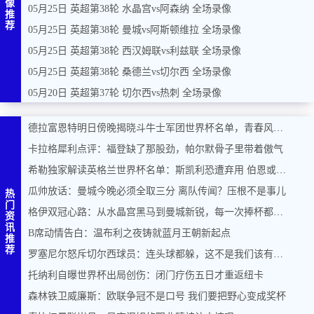
像
05月25日 英超第38轮 水晶宫vs阿森纳 全场录像
推
荐
05月25日 英超第38轮 曼城vs阿斯顿维拉 全场录像
05月25日 英超第38轮 西汉姆联vs利兹联 全场录像
05月25日 英超第38轮 桑德兰vs切尔西 全场录像
05月20日 英超第37轮 切尔西vs热刺 全场录像
德拉富恩特明日傍晚揭晓斗牛士军团世界杯名单，青春风暴能否席卷美加墨？
卡拉格犀利点评：福登缺了那股劲，帕尔默骨子里带着傲气
希勒独家解读英格兰世界杯名单：斯凯利恐遭弃用 伯恩或力压马奎尔入围
瓜帅放话：曼城今晚必须全取三分 离队传闻？压根不是事儿
热
门
格伊双冠心路：从水晶宫黑马到曼城新锐，每一次捧杯都是奇迹
资
讯
B席动情告白：温布利之夜铸就蓝月王朝新起点
推
荐
罗塞尼尔怒斥切尔西球员：连头球都躲，这不是我们该有的样子
托纳利自曝世界杯出局创伤：闭门疗伤五日才重返纽卡
森林铁卫威廉斯：欧联争冠不是口号 我们要把野心变成奖杯