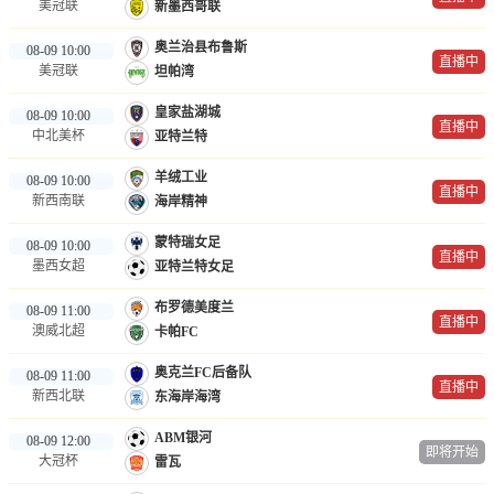
美冠联
新墨西哥联
奥兰治县布鲁斯
08-09 10:00
直播中
美冠联
坦帕湾
皇家盐湖城
08-09 10:00
直播中
中北美杯
亚特兰特
羊绒工业
08-09 10:00
直播中
新西南联
海岸精神
蒙特瑞女足
08-09 10:00
直播中
墨西女超
亚特兰特女足
布罗德美度兰
08-09 11:00
直播中
澳威北超
卡帕FC
奥克兰FC后备队
08-09 11:00
直播中
新西北联
东海岸海湾
ABM银河
08-09 12:00
即将开始
大冠杯
雷瓦