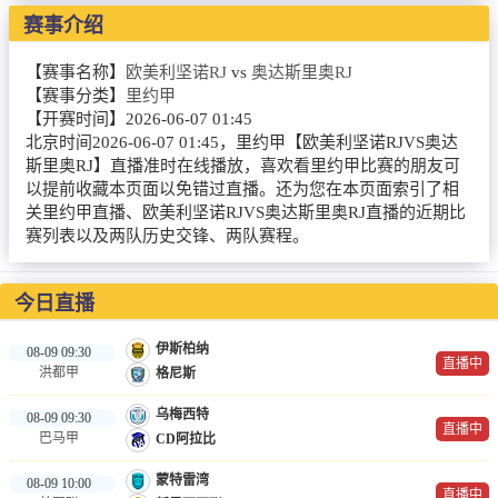
赛事介绍
篮球直播
NBA
【赛事名称】
欧美利坚诺RJ
vs
奥达斯里奥RJ
【赛事分类】
里约甲
CBA
【开赛时间】
2026-06-07 01:45
北京时间2026-06-07 01:45，里约甲【欧美利坚诺RJVS奥达
英超录像
斯里奥RJ】直播准时在线播放，喜欢看里约甲比赛的朋友可
以提前收藏本页面以免错过直播。还为您在本页面索引了相
关里约甲直播、欧美利坚诺RJVS奥达斯里奥RJ直播的近期比
英超资讯
赛列表以及两队历史交锋、两队赛程。
体育词条
今日直播
伊斯柏纳
08-09 09:30
直播中
洪都甲
格尼斯
乌梅西特
08-09 09:30
直播中
巴马甲
CD阿拉比
蒙特雷湾
08-09 10:00
直播中