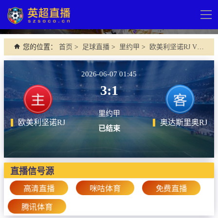
导
航
网站首页
您的位置：
首页
>
足球直播
>
里约甲
>
欧美利坚诺RJ VS 奥达斯里奥RJ
英超直播
2026-06-07 01:45
足球直播
3:1
英超
里约甲
德甲
欧美利坚诺RJ
奥达斯里奥RJ
已结束
法甲
西甲
直播信号源
意甲
高清直播
咪咕体育
免费直播
欧冠杯
腾讯体育
中超