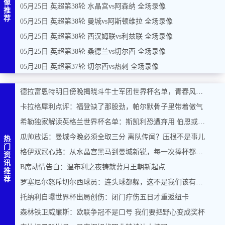
像
05月25日 英超第38轮 水晶宫vs阿森纳 全场录像
推
荐
05月25日 英超第38轮 曼城vs阿斯顿维拉 全场录像
05月25日 英超第38轮 西汉姆联vs利兹联 全场录像
05月25日 英超第38轮 桑德兰vs切尔西 全场录像
05月20日 英超第37轮 切尔西vs热刺 全场录像
德拉富恩特明日傍晚揭晓斗牛士军团世界杯名单，青春风暴能否席卷美加墨？
卡拉格犀利点评：福登缺了那股劲，帕尔默骨子里带着傲气
希勒独家解读英格兰世界杯名单：斯凯利恐遭弃用 伯恩或力压马奎尔入围
瓜帅放话：曼城今晚必须全取三分 离队传闻？压根不是事儿
热
门
格伊双冠心路：从水晶宫黑马到曼城新锐，每一次捧杯都是奇迹
资
讯
B席动情告白：温布利之夜铸就蓝月王朝新起点
推
荐
罗塞尼尔怒斥切尔西球员：连头球都躲，这不是我们该有的样子
托纳利自曝世界杯出局创伤：闭门疗伤五日才重返纽卡
森林铁卫威廉斯：欧联争冠不是口号 我们要把野心变成奖杯