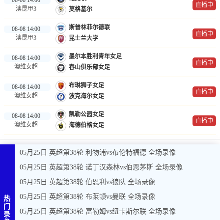
直播中
澳昆甲3
莫格基尔
斯普林菲尔德联
08-08 14:00
直播中
澳昆甲3
昆士兰大学
墨尔本胜利青年女足
08-08 14:00
直播中
澳维女超
春山俱乐部女足
布琳狮子女足
08-08 14:00
直播中
澳维女超
波克海尔女足
凯勒公园女足
08-08 14:00
直播中
澳维女超
海德伯格女足
05月25日 英超第38轮 利物浦vs布伦特福德 全场录像
05月25日 英超第38轮 诺丁汉森林vs伯恩茅斯 全场录像
05月25日 英超第38轮 伯恩利vs狼队 全场录像
05月25日 英超第38轮 布莱顿vs曼联 全场录像
热
门
05月25日 英超第38轮 富勒姆vs纽卡斯尔联 全场录像
录