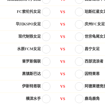
FC索伦托女足
珀斯红星女
VS
华川KSPO女足
庆州FC女足
VS
现代制铁女足
世宗龟尾女
VS
水原FCM女足
昌宁女足
VS
普罗斯佩联
西部流浪者
VS
黑镇斯巴达
因特莱恩
VS
伊斯特恩联
阿德莱德竞
VS
横滨水手
鹿岛鹿角
VS