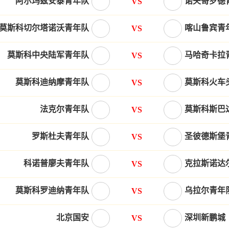
阿尔玛兹安泰青年队
诺夫哥罗德
VS
莫斯科切尔塔诺沃青年队
喀山鲁宾青
VS
莫斯科中央陆军青年队
马哈奇卡拉
VS
莫斯科迪纳摩青年队
莫斯科火车
VS
法克尔青年队
莫斯科斯巴
VS
罗斯杜夫青年队
圣彼德斯堡
VS
科诺普廖夫青年队
克拉斯诺达
VS
莫斯科罗迪纳青年队
乌拉尔青年
VS
北京国安
深圳新鹏城
VS