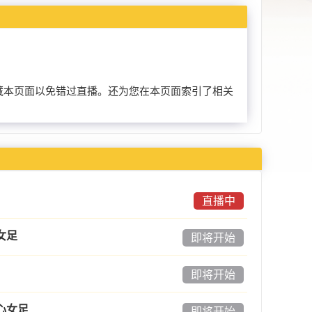
提前收藏本页面以免错过直播。还为您在本页面索引了相关
直播中
女足
即将开始
即将开始
心女足
即将开始