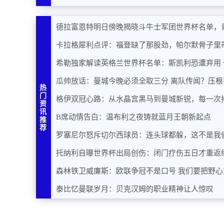
德拉富恩特明日傍晚揭晓斗牛士军团世界杯名单，
卡拉格犀利点评：福登缺了那股劲，帕尔默骨子里
希勒独家解读英格兰世界杯名单：斯凯利恐遭弃用
瓜帅放话：曼城今晚必须全取三分 离队传闻？压根
热
门
格伊双冠心路：从水晶宫黑马到曼城新锐，每一次
资
讯
B席动情告白：温布利之夜铸就蓝月王朝新起点
推
荐
罗塞尼尔怒斥切尔西球员：连头球都躲，这不是我
托纳利自曝世界杯出局创伤：闭门疗伤五日才重返
森林铁卫威廉斯：欧联争冠不是口号 我们要把野心
泰比忆曼联岁月：贝克汉姆的职业精神让人惊叹