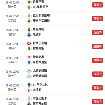
佐高平斯
08-09 22:00
直播中
瑞典乙
BK奥林匹克
克里斯堤斯塔
08-09 22:00
直播中
瑞典乙
安吉尔霍姆斯
斯柯维德
08-09 22:00
直播中
瑞典乙
隆德斯
特罗尔海坦
08-09 22:00
直播中
瑞典乙
拉豪美斯
特瓦克斯
08-09 22:00
直播中
瑞典乙
阿特维达堡
尤特斯科腾
08-09 22:00
直播中
瑞典乙
哈萨赫姆斯
FC阿尔兰达
08-09 22:00
直播中
瑞典乙
派提亚
阿西里斯卡
08-09 22:00
直播中
瑞典乙
索伦蒂纳联