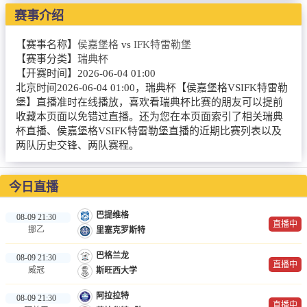
赛事介绍
篮球直播
NBA
【赛事名称】
侯嘉堡格
vs
IFK特雷勒堡
【赛事分类】
瑞典杯
CBA
【开赛时间】
2026-06-04 01:00
北京时间2026-06-04 01:00，瑞典杯【侯嘉堡格VSIFK特雷勒
英超录像
堡】直播准时在线播放，喜欢看瑞典杯比赛的朋友可以提前
收藏本页面以免错过直播。还为您在本页面索引了相关瑞典
杯直播、侯嘉堡格VSIFK特雷勒堡直播的近期比赛列表以及
英超资讯
两队历史交锋、两队赛程。
体育词条
今日直播
巴提维格
08-09 21:30
直播中
挪乙
里塞克罗斯特
巴格兰龙
08-09 21:30
直播中
威冠
斯旺西大学
阿拉拉特
08-09 21:30
直播中