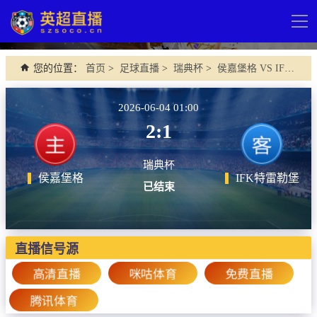
导
航
网站首页
您的位置：
首页
>
足球直播
>
瑞典杯
>
侯嘉堡格 VS IFK特雷勒堡
英超直播
2026-06-04 01:00
足球直播
2:1
英超
瑞典杯
德甲
侯嘉堡格
IFK特雷勒堡
已结束
法甲
西甲
直播信号源
意甲
高清直播
咪咕体育
免费直播
欧冠杯
腾讯体育
中超