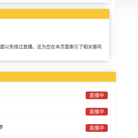
藏本页面以免错过直播。还为您在本页面索引了相关挪丙
直播中
直播中
尔
直播中