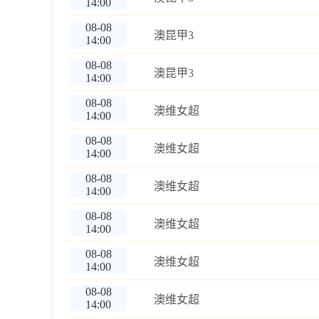
14:00
08-08
澳昆甲3
14:00
08-08
澳昆甲3
14:00
08-08
澳维女超
14:00
08-08
澳维女超
14:00
08-08
澳维女超
14:00
08-08
澳维女超
14:00
08-08
澳维女超
14:00
08-08
澳维女超
14:00