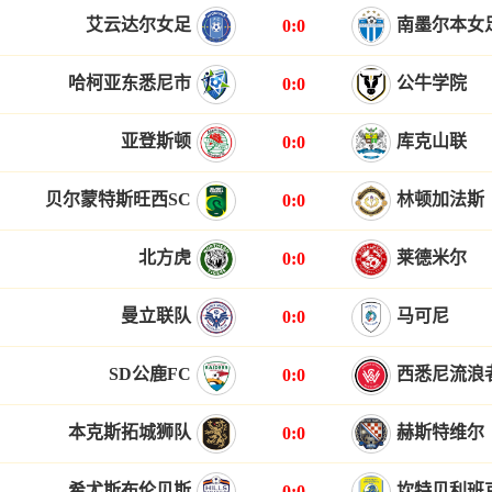
艾云达尔女足
南墨尔本女
0:0
哈柯亚东悉尼市
公牛学院
0:0
亚登斯顿
库克山联
0:0
贝尔蒙特斯旺西SC
林顿加法斯
0:0
北方虎
莱德米尔
0:0
曼立联队
马可尼
0:0
SD公鹿FC
西悉尼流浪
0:0
本克斯拓城狮队
赫斯特维尔
0:0
希尤斯布伦贝斯
坎特贝利班
0:0