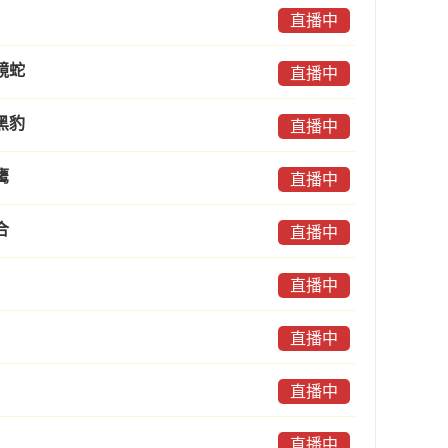
直播中
镜蛇
直播中
黑豹
直播中
鹰
直播中
合
直播中
直播中
直播中
直播中
直播中