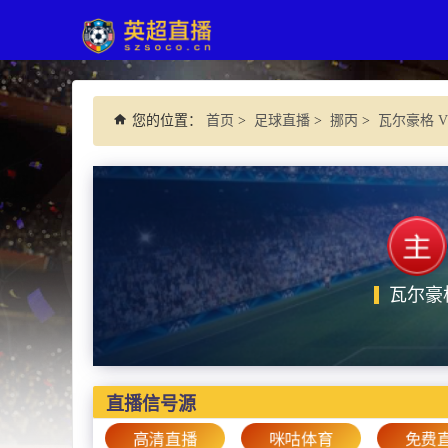
您的位置：
首页
>
足球直播
>
挪丙
>
瓦尔豪格 V
瓦尔豪
直播信号源
高清直播
咪咕体育
免费