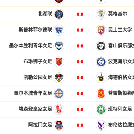
北湖联
莫格基尔
0:0
斯普林菲尔德联
昆士兰大学
0:0
墨尔本胜利青年女足
春山俱乐部
0:0
布琳狮子女足
波克海尔女
0:0
凯勒公园女足
海德伯格女
0:0
墨尔本城青年女足
普雷斯顿狮
0:0
埃森登皇家女足
班特列女足
0:0
阿拉门女足
布伦达拉鹰
0:0