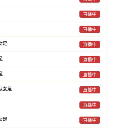
直播中
直播中
女足
直播中
足
直播中
足
直播中
队女足
直播中
直播中
女足
直播中