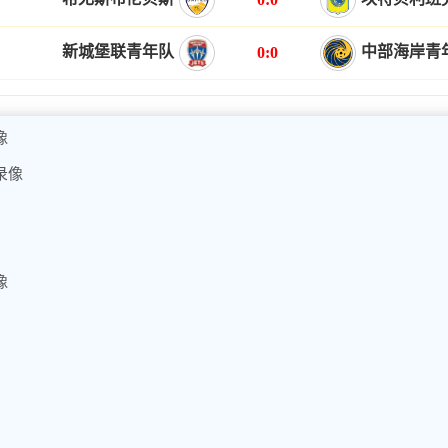
新城堡联青年队
中部海岸青
0:0
像
录像
像